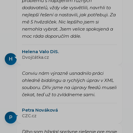
problémů s napojením různých
dodavatelů, vždy vše vysvětlili, navrhli to
nejlepší řešení a nastavili, jak potřebuji. Za
mě 5 hvězdiček. Nic lepšího jsem si
nemohla vybrat. Jsem velice spokojená a
moc ráda doporučím dále.
Helena Valo DiS.
Dvojčátka.cz
H
Conviu nám výrazně usnadnilo práci
ohledně biddingu a rychlých úprav v XML
souboru. Dřív jsme na úpravy feedů museli
čekat, teď už to zvládneme sami.
Petra Nováková
CZC.cz
P
Dlho som hľadal správne riešenie pre moje