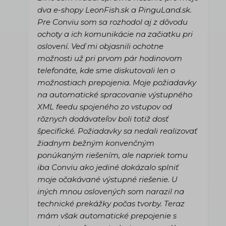
dva e-shopy LeonFish.sk a PinguLand.sk.
Pre Conviu som sa rozhodol aj z dôvodu
ochoty a ich komunikácie na začiatku pri
oslovení. Veď mi objasnili ochotne
možnosti už pri prvom pár hodinovom
telefonáte, kde sme diskutovali len o
možnostiach prepojenia. Moje požiadavky
na automatické spracovanie výstupného
XML feedu spojeného zo vstupov od
rôznych dodávateľov boli totiž dosť
špecifické. Požiadavky sa nedali realizovať
žiadnym bežným konvenčným
ponúkaným riešením, ale napriek tomu
iba Conviu ako jediné dokázalo splniť
moje očakávané výstupné riešenie. U
iných mnou oslovených som narazil na
technické prekážky počas tvorby. Teraz
mám však automatické prepojenie s