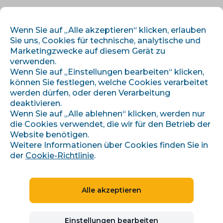
DE
ANMELDEN
REGISTRIEREN
Wenn Sie auf „Alle akzeptieren“ klicken, erlauben
Sie uns, Cookies für technische, analytische und
Marketingzwecke auf diesem Gerät zu
verwenden.
Wenn Sie auf „Einstellungen bearbeiten“ klicken,
können Sie festlegen, welche Cookies verarbeitet
werden dürfen, oder deren Verarbeitung
deaktivieren.
›
›
Startseite
Integrationen
Aukro
Wenn Sie auf „Alle ablehnen“ klicken, werden nur
die Cookies verwendet, die wir für den Betrieb der
Website benötigen.
Weitere Informationen über Cookies finden Sie in
MARKTPLÄTZE
der
Cookie-Richtlinie
.
TSCHECHISCHE REPUBLIK, SLOWAKEI
Alle akzeptieren
Aukro
Einstellungen bearbeiten