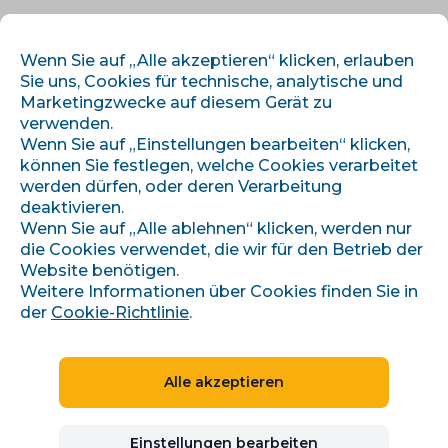
DE
ANMELDEN
REGISTRIEREN
Wenn Sie auf „Alle akzeptieren“ klicken, erlauben
Sie uns, Cookies für technische, analytische und
Marketingzwecke auf diesem Gerät zu
verwenden.
Wenn Sie auf „Einstellungen bearbeiten“ klicken,
können Sie festlegen, welche Cookies verarbeitet
werden dürfen, oder deren Verarbeitung
67+ Integrationen
deaktivieren.
Wenn Sie auf „Alle ablehnen“ klicken, werden nur
einsatzbereit
die Cookies verwendet, die wir für den Betrieb der
Website benötigen.
Weitere Informationen über Cookies finden Sie in
Verbinden Sie Ihren E-Shop mit
der
Cookie-Richtlinie
.
Marketingsystemen, Preisvergleichen,
Marktplätzen und anderen Diensten mit
einem Klick.
Alle akzeptieren
Integrationen mit Google Ads, Sklik, Facebook
und mehr
Einstellungen bearbeiten