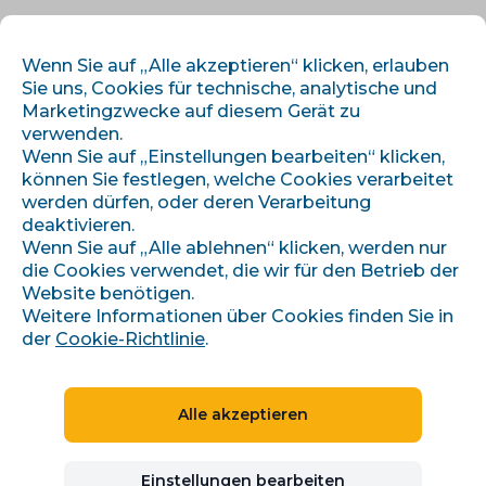
DE
ANMELDEN
REGISTRIEREN
Wenn Sie auf „Alle akzeptieren“ klicken, erlauben
Sie uns, Cookies für technische, analytische und
Marketingzwecke auf diesem Gerät zu
verwenden.
Wenn Sie auf „Einstellungen bearbeiten“ klicken,
können Sie festlegen, welche Cookies verarbeitet
werden dürfen, oder deren Verarbeitung
deaktivieren.
Wenn Sie auf „Alle ablehnen“ klicken, werden nur
Dienstleistungen - Marketing-Management
die Cookies verwendet, die wir für den Betrieb der
Website benötigen.
E-MAIL-MARKETING
Weitere Informationen über Cookies finden Sie in
der
Cookie-Richtlinie
.
Was ist E-Mail-Marketing und
Alle akzeptieren
warum ist es wichtig?
Einstellungen bearbeiten
E-Mail-Marketing ist das ideale Instrument,