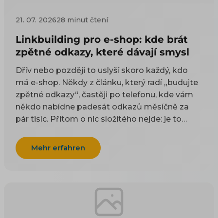
21. 07. 2026
28 minut čtení
Linkbuilding pro e-shop: kde brát
zpětné odkazy, které dávají smysl
Dřív nebo později to uslyší skoro každý, kdo
má e-shop. Někdy z článku, který radí „budujte
zpětné odkazy“, častěji po telefonu, kde vám
někdo nabídne padesát odkazů měsíčně za
pár tisíc. Přitom o nic složitého nejde: je to
odkaz z cizí stránky na vaši. Google takové
odkazy odjakživa bere jako doporučení — čím
Mehr erfahren
víc důvěryhodných webů na vás ukazuje, tím
spíš vám uvěří i on. Práci na tom, aby jich
přibývalo, se říká linkbuilding. Potíž je, že když
si to začnete zjišťovat, najdete dva druhy rad a
ani jeden vám nepomůže. Návody psané pro
blogery poradí, ať napíšete skvělý článek, na