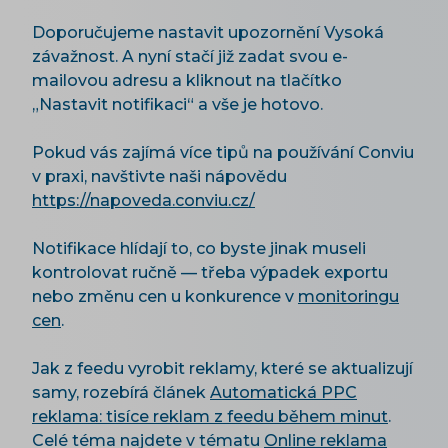
Doporučujeme nastavit upozornění Vysoká
závažnost. A nyní stačí již zadat svou e-
mailovou adresu a kliknout na tlačítko
„Nastavit notifikaci“ a vše je hotovo.
Pokud vás zajímá více tipů na používání Conviu
v praxi, navštivte naši nápovědu
https://napoveda.conviu.cz/
Notifikace hlídají to, co byste jinak museli
kontrolovat ručně — třeba výpadek exportu
nebo změnu cen u konkurence v
monitoringu
cen
.
Jak z feedu vyrobit reklamy, které se aktualizují
samy, rozebírá článek
Automatická PPC
reklama: tisíce reklam z feedu během minut
.
Celé téma najdete v tématu
Online reklama