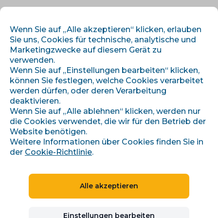
DE
ANMELDEN
REGISTRIEREN
Wenn Sie auf „Alle akzeptieren“ klicken, erlauben
Sie uns, Cookies für technische, analytische und
Marketingzwecke auf diesem Gerät zu
verwenden.
Wenn Sie auf „Einstellungen bearbeiten“ klicken,
können Sie festlegen, welche Cookies verarbeitet
werden dürfen, oder deren Verarbeitung
deaktivieren.
›
›
Úvod
Artikel und Informationen
Wenn Sie auf „Alle ablehnen“ klicken, werden nur
Máte již nastavené notifikace v Conviu?
die Cookies verwendet, die wir für den Betrieb der
Website benötigen.
Weitere Informationen über Cookies finden Sie in
der
Cookie-Richtlinie
.
Máte již nastavené
notifikace v Conviu?
Alle akzeptieren
CONVIU-TIPPS
Einstellungen bearbeiten