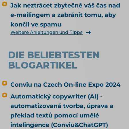
Jak neztrácet zbytečně váš čas nad
jiného, než měl? Jak vás má umělá inteligence
vůbec najít a doporučit, řeší téma SEO a UX pro
e-mailingem a zabránit tomu, aby
e-shop. Čím konkrétně naplnit produktová
končil ve spamu
data, rozebírá téma produktové feedy a
Weitere Anleitungen und Tipps
napojení e-shopu.
DIE BELIEBTESTEN
BLOGARTIKEL
Conviu na Czech On-line Expo 2024
Automatický copywriter (AI) -
automatizovaná tvorba, úprava a
překlad textů pomocí umělé
intelingence (Conviu&ChatGPT)