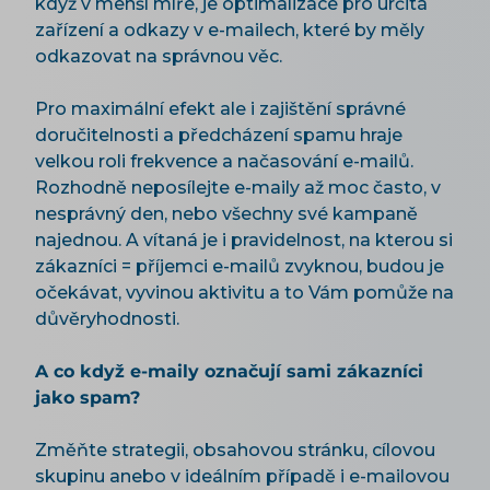
když v menší míře, je optimalizace pro určitá
zařízení a odkazy v e-mailech, které by měly
odkazovat na správnou věc.
Pro maximální efekt ale i zajištění správné
doručitelnosti a předcházení spamu hraje
velkou roli frekvence a načasování e-mailů.
Rozhodně neposílejte e-maily až moc často, v
nesprávný den, nebo všechny své kampaně
najednou. A vítaná je i pravidelnost, na kterou si
zákazníci = příjemci e-mailů zvyknou, budou je
očekávat, vyvinou aktivitu a to Vám pomůže na
důvěryhodnosti.
A co když e-maily označují sami zákazníci
jako spam?
Změňte strategii, obsahovou stránku, cílovou
skupinu anebo v ideálním případě i e-mailovou