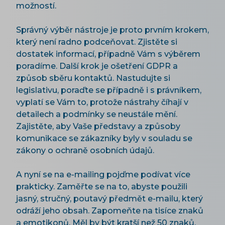
možností.
Správný výběr nástroje je proto prvním krokem,
který není radno podceňovat. Zjistěte si
dostatek informací, případně Vám s výběrem
poradíme. Další krok je ošetření GDPR a
způsob sběru kontaktů. Nastudujte si
legislativu, poraďte se případně i s právníkem,
vyplatí se Vám to, protože nástrahy číhají v
detailech a podmínky se neustále mění.
Zajistěte, aby Vaše představy a způsoby
komunikace se zákazníky byly v souladu se
zákony o ochraně osobních údajů.
A nyní se na e-mailing pojďme podívat více
prakticky. Zaměřte se na to, abyste použili
jasný, stručný, poutavý předmět e-mailu, který
odráží jeho obsah. Zapomeňte na tisíce znaků
a emotikonů. Měl by být kratší než 50 znaků,