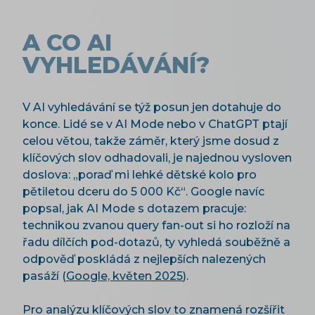
A CO AI
VYHLEDÁVÁNÍ?
V AI vyhledávání se týž posun jen dotahuje do
konce. Lidé se v AI Mode nebo v ChatGPT ptají
celou větou, takže záměr, který jsme dosud z
klíčových slov odhadovali, je najednou vysloven
doslova: „poraď mi lehké dětské kolo pro
pětiletou dceru do 5 000 Kč“. Google navíc
popsal, jak AI Mode s dotazem pracuje:
technikou zvanou query fan-out si ho rozloží na
řadu dílčích pod-dotazů, ty vyhledá souběžně a
odpověď poskládá z nejlepších nalezených
pasáží (
Google, květen 2025
).
Pro analýzu klíčových slov to znamená rozšířit