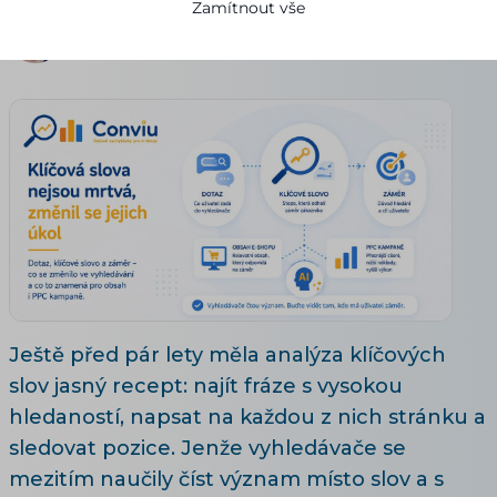
Zamítnout vše
Petr Běloch
15.07.2026
Aktualizováno 28. 7. 2026
11 minut čtení
Ještě před pár lety měla analýza klíčových
slov jasný recept: najít fráze s vysokou
hledaností, napsat na každou z nich stránku a
sledovat pozice. Jenže vyhledávače se
mezitím naučily číst význam místo slov a s