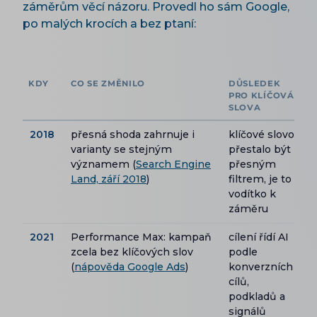
záměrům věcí názoru. Provedl ho sám Google,
po malých krocích a bez ptaní:
KDY
CO SE ZMĚNILO
DŮSLEDEK
PRO KLÍČOVÁ
SLOVA
2018
přesná shoda zahrnuje i
klíčové slovo
varianty se stejným
přestalo být
významem (
Search Engine
přesným
Land, září 2018
)
filtrem, je to
vodítko k
záměru
2021
Performance Max: kampaň
cílení řídí AI
zcela bez klíčových slov
podle
(
nápověda Google Ads
)
konverzních
cílů,
podkladů a
signálů