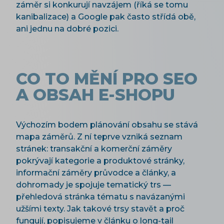
záměr si konkurují navzájem (říká se tomu
kanibalizace) a Google pak často střídá obě,
ani jednu na dobré pozici.
CO TO MĚNÍ PRO SEO
A OBSAH E-SHOPU
Výchozím bodem plánování obsahu se stává
mapa záměrů. Z ní teprve vzniká seznam
stránek: transakční a komerční záměry
pokrývají kategorie a produktové stránky,
informační záměry průvodce a články, a
dohromady je spojuje tematický trs —
přehledová stránka tématu s navázanými
užšími texty. Jak takové trsy stavět a proč
fungují,
popisujeme v článku o long-tail