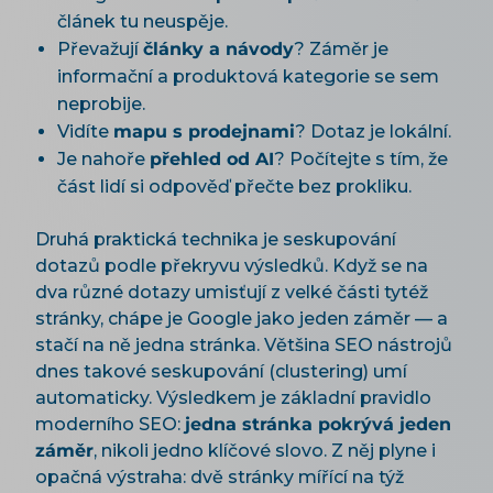
článek tu neuspěje.
Převažují
články a návody
? Záměr je
informační a produktová kategorie se sem
neprobije.
Vidíte
mapu s prodejnami
? Dotaz je lokální.
Je nahoře
přehled od AI
? Počítejte s tím, že
část lidí si odpověď přečte bez prokliku.
Druhá praktická technika je seskupování
dotazů podle překryvu výsledků. Když se na
dva různé dotazy umisťují z velké části tytéž
stránky, chápe je Google jako jeden záměr — a
stačí na ně jedna stránka. Většina SEO nástrojů
dnes takové seskupování (clustering) umí
automaticky. Výsledkem je základní pravidlo
moderního SEO:
jedna stránka pokrývá jeden
záměr
, nikoli jedno klíčové slovo. Z něj plyne i
opačná výstraha: dvě stránky mířící na týž