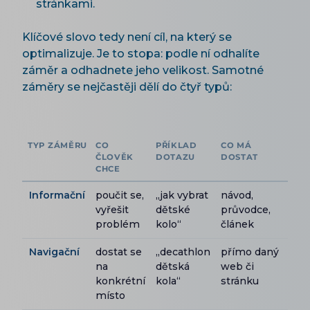
stránkami.
Klíčové slovo tedy není cíl, na který se
optimalizuje. Je to stopa: podle ní odhalíte
záměr a odhadnete jeho velikost. Samotné
záměry se nejčastěji dělí do čtyř typů:
TYP ZÁMĚRU
CO
PŘÍKLAD
CO MÁ
ČLOVĚK
DOTAZU
DOSTAT
CHCE
Informační
poučit se,
„jak vybrat
návod,
vyřešit
dětské
průvodce,
problém
kolo“
článek
Navigační
dostat se
„decathlon
přímo daný
na
dětská
web či
konkrétní
kola“
stránku
místo