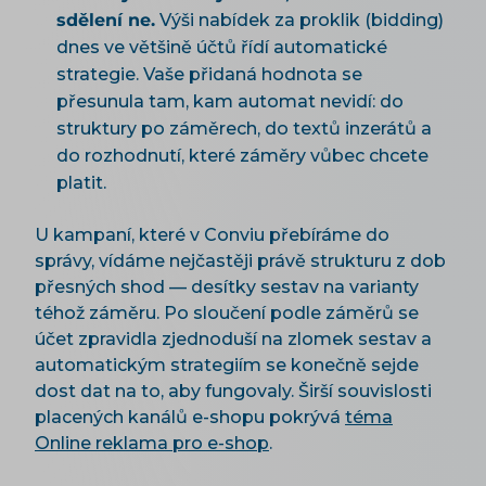
sdělení ne.
Výši nabídek za proklik (bidding)
dnes ve většině účtů řídí automatické
strategie. Vaše přidaná hodnota se
přesunula tam, kam automat nevidí: do
struktury po záměrech, do textů inzerátů a
do rozhodnutí, které záměry vůbec chcete
platit.
U kampaní, které v Conviu přebíráme do
správy, vídáme nejčastěji právě strukturu z dob
přesných shod — desítky sestav na varianty
téhož záměru. Po sloučení podle záměrů se
účet zpravidla zjednoduší na zlomek sestav a
automatickým strategiím se konečně sejde
dost dat na to, aby fungovaly. Širší souvislosti
placených kanálů e-shopu pokrývá
téma
Online reklama pro e-shop
.