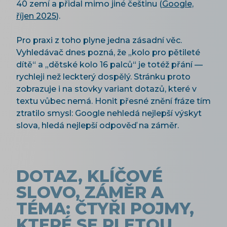
40 zemí a přidal mimo jiné češtinu (
Google,
říjen 2025
).
Pro praxi z toho plyne jedna zásadní věc.
Vyhledávač dnes pozná, že „kolo pro pětileté
dítě“ a „dětské kolo 16 palců“ je totéž přání —
rychleji než leckterý dospělý. Stránku proto
zobrazuje i na stovky variant dotazů, které v
textu vůbec nemá. Honit přesné znění fráze tím
ztratilo smysl: Google nehledá nejlepší výskyt
slova, hledá nejlepší odpověď na záměr.
DOTAZ, KLÍČOVÉ
SLOVO, ZÁMĚR A
TÉMA: ČTYŘI POJMY,
KTERÉ SE PLETOU