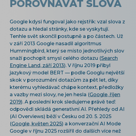
POROVNÁVAT SLOVA
Google kdysi fungoval jako rejstřík: vzal slova z
dotazu a hledal stránky, kde se vyskytují.
Tenhle svět skončil postupně a po částech. Už
v září 2013 Google nasadil algoritmus
Hummingbird, který se místo jednotlivých slov
snaží pochopit smysl celého dotazu (
Search
Engine Land, září 2013
). V říjnu 2019 přibyl
jazykový model BERT — podle Googlu největší
skok v porozumění dotazům za pět let, díky
kterému vyhledávač chápe kontext, předložky
a vazby mezi slovy, ne jen hesla (
Google, říjen
2019
). A poslední krok sledujeme právě teď:
odpovědi skládá generativní AI. Přehledy od AI
(AI Overviews) běží v Česku od 20. 5. 2025
(
Google, květen 2025
) a konverzační AI Mode
Google v říjnu 2025 rozšířil do dalších více než