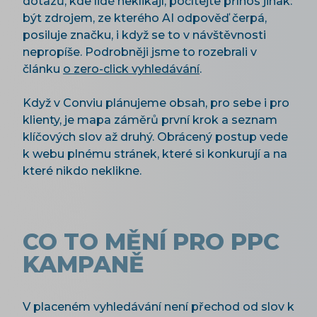
dotazů, kde lidé neklikají, počítejte přínos jinak:
být zdrojem, ze kterého AI odpověď čerpá,
posiluje značku, i když se to v návštěvnosti
nepropíše. Podrobněji jsme to rozebrali v
článku
o zero-click vyhledávání
.
Když v Conviu plánujeme obsah, pro sebe i pro
klienty, je mapa záměrů první krok a seznam
klíčových slov až druhý. Obrácený postup vede
k webu plnému stránek, které si konkurují a na
které nikdo neklikne.
CO TO MĚNÍ PRO PPC
KAMPANĚ
V placeném vyhledávání není přechod od slov k