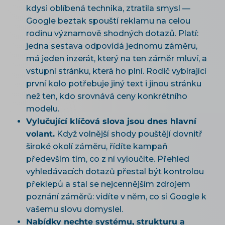
kdysi oblíbená technika, ztratila smysl —
Google beztak spouští reklamu na celou
rodinu významově shodných dotazů. Platí:
jedna sestava odpovídá jednomu záměru,
má jeden inzerát, který na ten záměr mluví, a
vstupní stránku, která ho plní. Rodič vybírající
první kolo potřebuje jiný text i jinou stránku
než ten, kdo srovnává ceny konkrétního
modelu.
Vylučující klíčová slova jsou dnes hlavní
volant.
Když volnější shody pouštějí dovnitř
široké okolí záměru, řídíte kampaň
především tím, co z ní vyloučíte. Přehled
vyhledávacích dotazů přestal být kontrolou
překlepů a stal se nejcennějším zdrojem
poznání záměrů: vidíte v něm, co si Google k
vašemu slovu domyslel.
Nabídky nechte systému, strukturu a