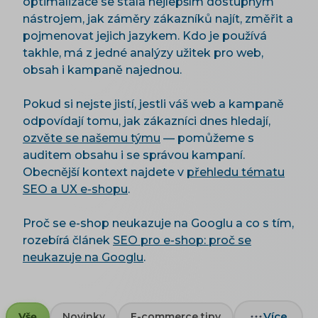
optimalizace se stala nejlepším dostupným
nástrojem, jak záměry zákazníků najít, změřit a
pojmenovat jejich jazykem. Kdo je používá
takhle, má z jedné analýzy užitek pro web,
obsah i kampaně najednou.
Pokud si nejste jistí, jestli váš web a kampaně
odpovídají tomu, jak zákazníci dnes hledají,
ozvěte se našemu týmu
— pomůžeme s
auditem obsahu i se správou kampaní.
Obecnější kontext najdete v
přehledu tématu
SEO a UX e-shopu
.
Proč se e-shop neukazuje na Googlu a co s tím,
rozebírá článek
SEO pro e-shop: proč se
neukazuje na Googlu
.
Více
Vše
Novinky
E-commerce tipy