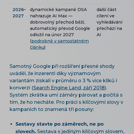
2026–
dynamické kampaně DSA
další část
2027
nahrazuje AI Max —
cílení ve
dobrovolný přechod běží,
vyhledávání
automatický převod Google
přechází na
odložil na únor 2027
AI
(
podrobně v samostatném
článku
)
Samotný Google při rozšíření přesné shody
uváděl, že inzerenti díky významovým
variantám získali v průměru o 3 % více kliků i
konverzí (
Search Engine Land, září 2018
).
Systém zkrátka umí záměry párovat a počítá s
tím, že ho necháte. Pro práci s klíčovými slovy v
kampaních to znamená tři posuny:
Sestavy stavte po záměrech, ne po
slovech.
Sestava s jediným klíčovým slovem,