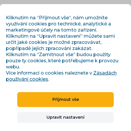
CS
PŘIHLÁSIT
REGISTROVAT
Kliknutím na “Přijmout vše“, nám umožníte
využívání cookies pro technické, analytické a
marketingové účely na tomto zařízení.
Kliknutím na “Upravit nastavení” můžete sami
určit jaké cookies je možné zpracovávat,
popřípadě jejich zpracování zakázat.
Kliknutím na “Zamítnout vše” budou použity
pouze ty cookies, které potřebujeme k provozu
›
›
Úvod
Články a informace
webu.
Od klíčových slov k záměrům: nová pravidla SEO a PPC
Více informací o cookies naleznete v
Zásadách
používání cookies
.
Od klíčových slov k
Přijmout vše
záměrům: nová pravidla
Upravit nastavení
SEO a PPC