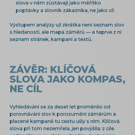
slova v něm zůstávají jako měřítko
poptávky a slovník zákazníka, ne jako cíl.
Výstupem analýzy už zkrátka není seznam slov
s hledaností, ale mapa záměrů — a teprve z ní
seznam stránek, kampaní a textů.
ZÁVĚR: KLÍČOVÁ
SLOVA JAKO KOMPAS,
NE CÍL
Vyhledávání se za deset let proměnilo od
porovnávání slov k porozumění záměrům a
placené kampaně tu cestu ušly s ním. Klíčová
slova při tom nezemřela, jen povýšila: z cíle