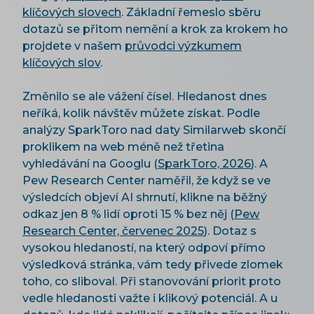
klíčových slovech
. Základní řemeslo sběru
dotazů se přitom nemění a krok za krokem ho
projdete v našem
průvodci výzkumem
klíčových slov
.
Změnilo se ale vážení čísel. Hledanost dnes
neříká, kolik návštěv můžete získat. Podle
analýzy SparkToro nad daty Similarweb skončí
proklikem na web méně než třetina
vyhledávání na Googlu (
SparkToro, 2026
). A
Pew Research Center naměřil, že když se ve
výsledcích objeví AI shrnutí, klikne na běžný
odkaz jen 8 % lidí oproti 15 % bez něj (
Pew
Research Center, červenec 2025
). Dotaz s
vysokou hledaností, na který odpoví přímo
výsledková stránka, vám tedy přivede zlomek
toho, co sliboval. Při stanovování priorit proto
vedle hledanosti važte i klikový potenciál. A u