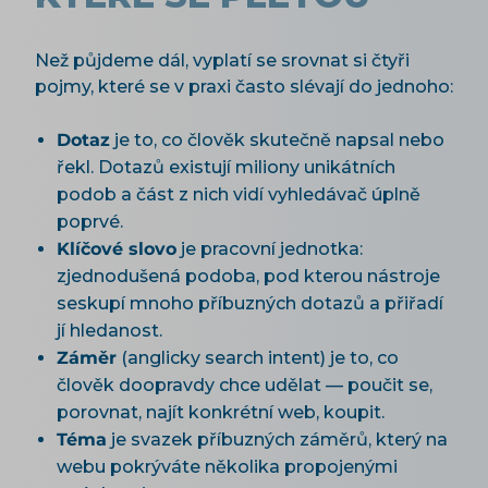
Než půjdeme dál, vyplatí se srovnat si čtyři
pojmy, které se v praxi často slévají do jednoho:
Dotaz
je to, co člověk skutečně napsal nebo
řekl. Dotazů existují miliony unikátních
podob a část z nich vidí vyhledávač úplně
poprvé.
Klíčové slovo
je pracovní jednotka:
zjednodušená podoba, pod kterou nástroje
seskupí mnoho příbuzných dotazů a přiřadí
jí hledanost.
Záměr
(anglicky search intent) je to, co
člověk doopravdy chce udělat — poučit se,
porovnat, najít konkrétní web, koupit.
Téma
je svazek příbuzných záměrů, který na
webu pokrýváte několika propojenými