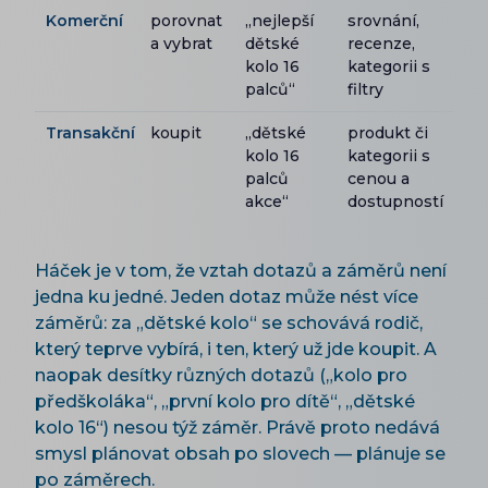
Komerční
porovnat
„nejlepší
srovnání,
a vybrat
dětské
recenze,
kolo 16
kategorii s
palců“
filtry
Transakční
koupit
„dětské
produkt či
kolo 16
kategorii s
palců
cenou a
akce“
dostupností
Háček je v tom, že vztah dotazů a záměrů není
jedna ku jedné. Jeden dotaz může nést více
záměrů: za „dětské kolo“ se schovává rodič,
který teprve vybírá, i ten, který už jde koupit. A
naopak desítky různých dotazů („kolo pro
předškoláka“, „první kolo pro dítě“, „dětské
kolo 16“) nesou týž záměr. Právě proto nedává
smysl plánovat obsah po slovech — plánuje se
po záměrech.