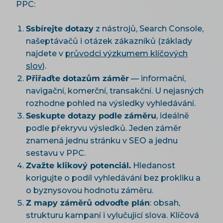
PPC:
Ssbírejte dotazy
z nástrojů, Search Console,
našeptávačů i otázek zákazníků (základy
najdete v
průvodci výzkumem klíčových
slov
).
Přiřaďte dotazům záměr
— informační,
navigační, komerční, transakční. U nejasných
rozhodne pohled na výsledky vyhledávání.
Seskupte dotazy podle záměru
, ideálně
podle překryvu výsledků. Jeden záměr
znamená jednu stránku v SEO a jednu
sestavu v PPC.
Zvažte klikový potenciál.
Hledanost
korigujte o podíl vyhledávání bez prokliku a
o byznysovou hodnotu záměru.
Z mapy záměrů odvoďte plán
: obsah,
strukturu kampaní i vylučující slova. Klíčová