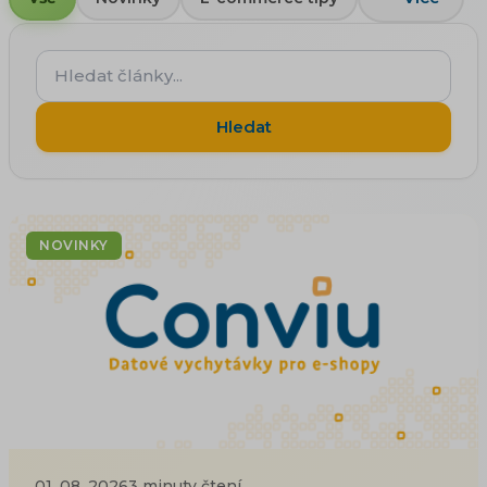
Hledat
články...
Hledat
NOVINKY
01. 08. 2026
3 minuty čtení