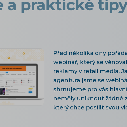
 a praktické tip
Před několika dny pořád
webinář, který se věnov
reklamy v retail media. 
agentura jsme se webinář
shrnujeme pro vás hlavní
neměly uniknout žádné z
který chce posílit svou v