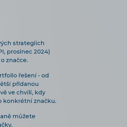
vých strategiích
PI, prosinec 2024)
 o značce.
folio řešení - od
větší přidanou
ě ve chvíli, kdy
ro konkrétní značku.
mpaně můžete
ačky.