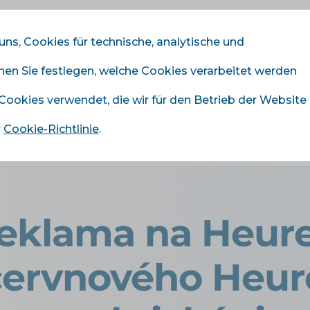
 uns, Cookies für technische, analytische und
nnen Sie festlegen, welche Cookies verarbeitet werden
odule
Dienstleistungen
Preisliste
Referenze
 Cookies verwendet, die wir für den Betrieb der Website
r
Cookie-Richtlinie
.
›
Display reklama na Heurece: Shrnutí červnového Heureka we
reklama na Heur
červnového Heu