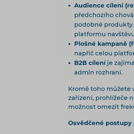
Audience cílení (
předchozího chování
podobné produkty. 
platformu navštěvu
Plošné kampaně (f
napříč celou platfo
B2B cílení
je zajíma
admin rozhraní.
Kromě toho můžete vyu
zařízení, prohlížeče
možnost omezit frekv
Osvědčené postupy