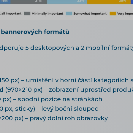
 bannerových formátů
dporuje 5 desktopových a 2 mobilní formát
50 px) – umístění v horní části kategoriích 
rd
(970×210 px) – zobrazení uprostřed produ
 px) – spodní pozice na stránkách
 px, sticky) – levý boční sloupec
200 px) – pravý dolní roh obrazovky