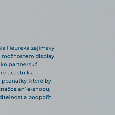
y
ala Heureka zajímavý
al možnostem display
Jako partnerská
e účastnili a
 poznatky, které by
načce ani e-shopu,
iditelnost a podpořit