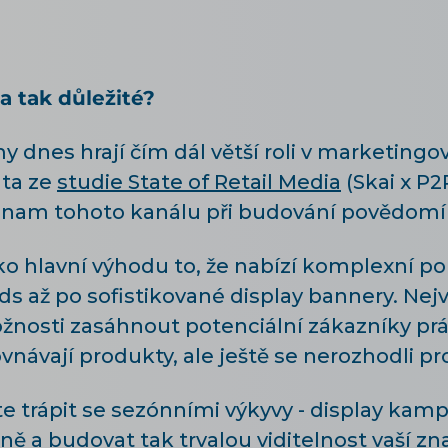
a tak důležité?
y dnes hrají čím dál větší roli v marketingo
ata ze
studie State of Retail Media
(Skai x P2
ýznam tohoto kanálu při budování povědomí
o hlavní výhodu to, že nabízí komplexní port
s až po sofistikované display bannery. Nej
nosti zasáhnout potenciální zákazníky práv
ovnávají produkty, ale ještě se nerozhodli p
e trápit se sezónními výkyvy - display ka
ě a budovat tak trvalou viditelnost vaší zn