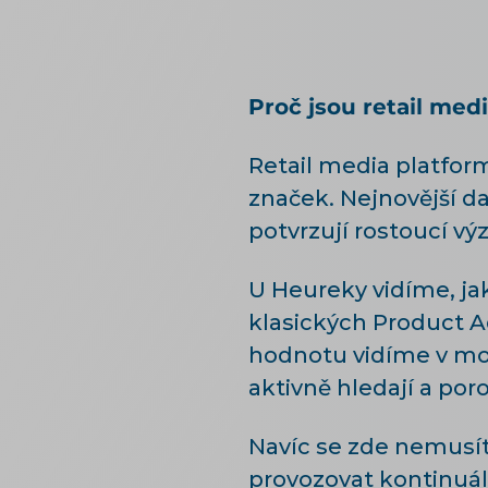
Proč jsou retail medi
Retail media platform
značek. Nejnovější d
potvrzují rostoucí v
U Heureky vidíme, jak
klasických Product Ad
hodnotu vidíme v mož
aktivně hledají a por
Navíc se zde nemusít
provozovat kontinuáln