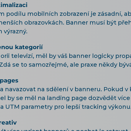
imalizaci
ím podílu mobilních zobrazení je zásadní, ab
 menších obrazovkách. Banner musí být přeh
n výrazný.
enou kategorií
orii televizí, měl by váš banner logicky pro
 Zdá se to samozřejmé, ale praxe někdy bývá
 pages
la navazovat na sdělení v banneru. Pokud v
tel by se měl na landing page dozvědět více 
 UTM parametry pro lepší tracking výkonu
reativ