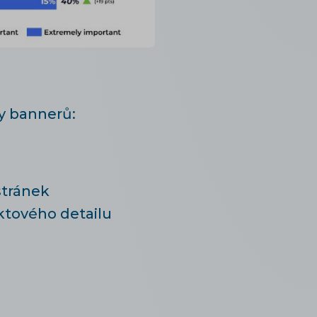
y bannerů:
stránek
ktového detailu