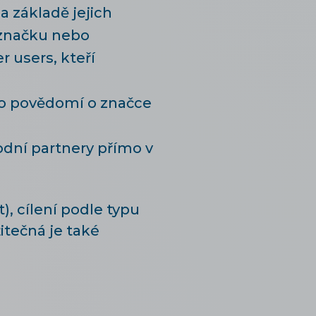
a základě jejich
i značku nebo
 users, kteří
ho povědomí o značce
hodní partnery přímo v
), cílení podle typu
itečná je také