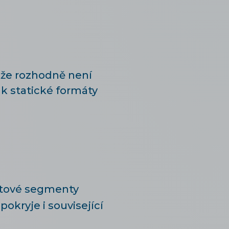
akže rozhodně není
ak statické formáty
ktové segmenty
okryje i související