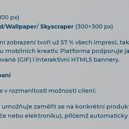
100 px)
rd
/
Wallpaper
/
Skyscraper
(300×300 px)
ní zobrazení tvoří už 57 % všech impresí, t
u mobilních kreativ. Platforma podporuje j
vané (GIF) i interaktivní HTML5 bannery.
paní
 v rozmanitosti možností cílení:
e
umožňuje zaměřit se na konkrétní produ
če nebo elektroniku), přičemž automaticky p