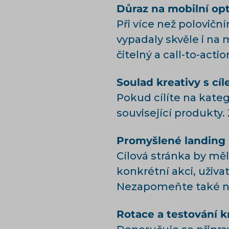
Důraz na mobilní opt
Při více než polovičn
vypadaly skvěle i na
čitelný a call-to-actio
Soulad kreativy s cíl
Pokud cílíte na kateg
související produkty.
Promyšlené landing
Cílová stránka by mě
konkrétní akci, uživa
Nezapomeňte také na
Rotace a testování k