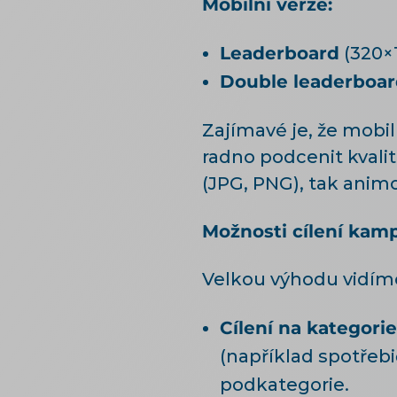
Mobilní verze:
Leaderboard
(320×
Double leaderboa
Zajímavé je, že mobil
radno podcenit kvalit
(JPG, PNG), tak animo
Možnosti cílení kam
Velkou výhodu vidíme
Cílení na kategori
(například spotřebi
podkategorie.