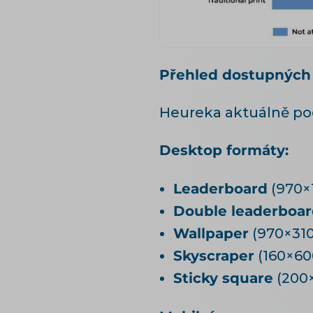
Přehled dostupných
Heureka aktuálně po
Desktop formáty:
Leaderboard
(970×1
Double leaderboa
Wallpaper
(970×310
Skyscraper
(160×600
Sticky square
(200×