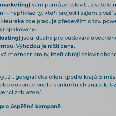
remarketing)
vám pomůže oslovit uživatele n
 – například ty, kteří projevili zájem o vaš
Heureka zde pracuje především s tzv. power
jí opakovaně.
loating)
jsou ideální pro budování obecné
rmou. Výhodou je nižší cena.
vá možnost pro ty, kteří chtějí oslovit obc
žít geografické cílení (podle krajů či měst
 nebo dokonce podle konkrétních značek. Už
enci zobrazení.
 pro úspěšné kampaně