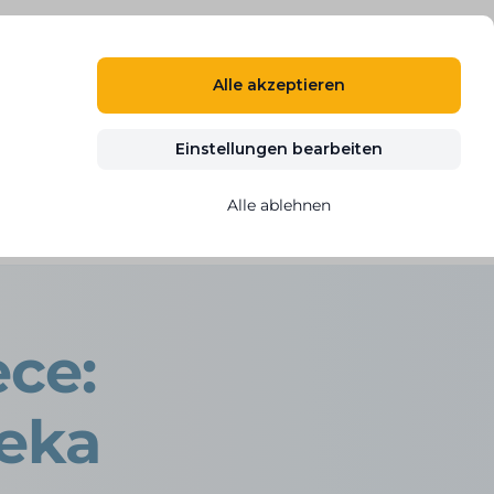
DE
ANMELDEN
REGISTRIEREN
Alle akzeptieren
n
Blog
Kontakt
KOSTENLOS TESTEN
Einstellungen bearbeiten
Alle ablehnen
bináře a praktické tipy
ece:
reka