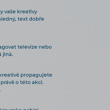
y vaše kreativy
ledný, text dobře
pagovat televize nebo
 jiná.
 kreativě propagujete
právě o této akci.
.