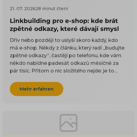
21. 07. 2026
28 minut čtení
Linkbuilding pro e-shop: kde brát
zpětné odkazy, které dávají smysl
Dřív nebo později to uslyší skoro každý, kdo
má e-shop. Někdy z článku, který radí „budujte
zpětné odkazy“, častěji po telefonu, kde vám
někdo nabídne padesát odkazů měsíčně za
pár tisíc. Přitom o nic složitého nejde: je to
odkaz z cizí stránky na vaši. Google takové
odkazy odjakživa bere jako doporučení — čím
Mehr erfahren
víc důvěryhodných webů na vás ukazuje, tím
spíš vám uvěří i on. Práci na tom, aby jich
přibývalo, se říká linkbuilding. Potíž je, že když
si to začnete zjišťovat, najdete dva druhy rad a
ani jeden vám nepomůže. Návody psané pro
blogery poradí, ať napíšete skvělý článek, na