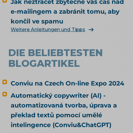
Jak neztrácet zbytečně váš čas nad
jiného, než měl? Jak vás má umělá inteligence
vůbec najít a doporučit, řeší téma SEO a UX pro
e-mailingem a zabránit tomu, aby
e-shop. Čím konkrétně naplnit produktová
končil ve spamu
data, rozebírá téma produktové feedy a
Weitere Anleitungen und Tipps
napojení e-shopu.
DIE BELIEBTESTEN
BLOGARTIKEL
Conviu na Czech On-line Expo 2024
Automatický copywriter (AI) -
automatizovaná tvorba, úprava a
překlad textů pomocí umělé
intelingence (Conviu&ChatGPT)