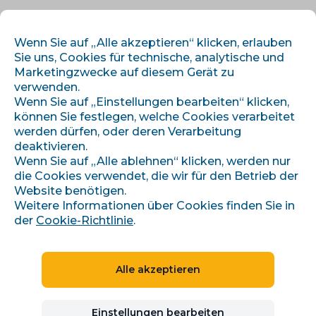
DE
ANMELDEN
REGISTRIEREN
Wenn Sie auf „Alle akzeptieren“ klicken, erlauben
Sie uns, Cookies für technische, analytische und
Marketingzwecke auf diesem Gerät zu
verwenden.
Wenn Sie auf „Einstellungen bearbeiten“ klicken,
können Sie festlegen, welche Cookies verarbeitet
werden dürfen, oder deren Verarbeitung
deaktivieren.
›
›
Úvod
Artikel und Informationen
Wenn Sie auf „Alle ablehnen“ klicken, werden nur
Jak nastavit slevu nebo dárek na Heurece a Zboží?
die Cookies verwendet, die wir für den Betrieb der
Website benötigen.
Weitere Informationen über Cookies finden Sie in
der
Cookie-Richtlinie
.
Jak nastavit slevu nebo
dárek na Heurece a
Alle akzeptieren
Zboží?
Einstellungen bearbeiten