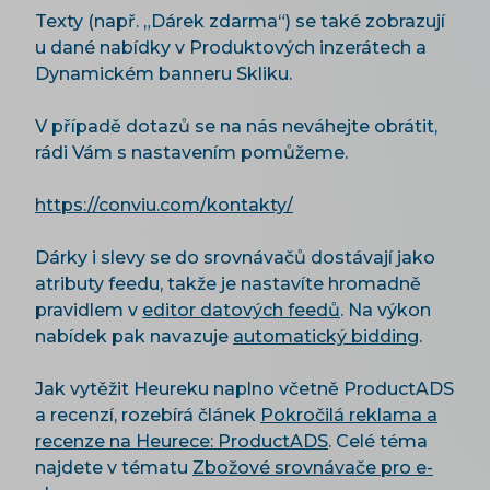
Texty (např. „Dárek zdarma“) se také zobrazují
u dané nabídky v Produktových inzerátech a
Dynamickém banneru Skliku.
V případě dotazů se na nás neváhejte obrátit,
rádi Vám s nastavením pomůžeme.
https://conviu.com/kontakty/
Dárky i slevy se do srovnávačů dostávají jako
atributy feedu, takže je nastavíte hromadně
pravidlem v
editor datových feedů
. Na výkon
nabídek pak navazuje
automatický bidding
.
Jak vytěžit Heureku naplno včetně ProductADS
a recenzí, rozebírá článek
Pokročilá reklama a
recenze na Heurece: ProductADS
. Celé téma
najdete v tématu
Zbožové srovnávače pro e-