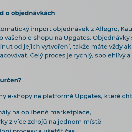
ed o objednávkách
omatický import objednávek z Allegro, Ka
o vašeho e-shopu na Upgates. Objednávky
nut od jejich vytvoření, takže máte vždy ak
covávat. Celý proces je rychlý, spolehlivý a
 určen?
y e-shopy na platformě Upgates, které chtě
anály na oblíbené marketplace,
ky z více zdrojů na jednom místě
nní procesy a ušetřit čas