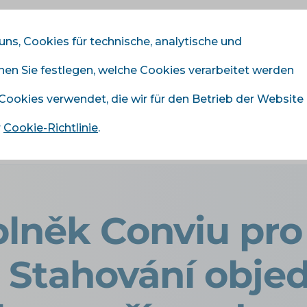
 uns, Cookies für technische, analytische und
nnen Sie festlegen, welche Cookies verarbeitet werden
odule
Dienstleistungen
Preisliste
Referenze
 Cookies verwendet, die wir für den Betrieb der Website
r
Cookie-Richtlinie
.
›
Nový doplněk Conviu pro Upgates: Stahování objednávek z 
lněk Conviu pro
 Stahování obje