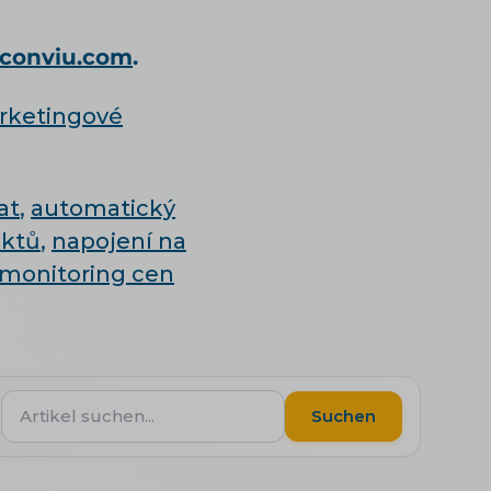
conviu.com
.
rketingové
at
,
automatický
uktů
,
napojení na
monitoring cen
Artikel
Suchen
suchen...