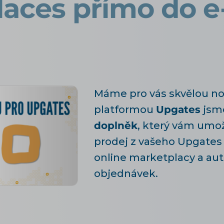
aces přímo do 
Máme pro vás skvělou nov
platformou
Upgates
jsme
doplněk
, který vám umož
prodej z vašeho Upgates
online marketplacy a au
objednávek.