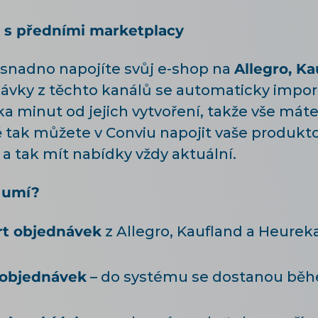
p s předními marketplacy
snadno napojíte svůj e-shop na
Allegro, K
vky z těchto kanálů se automaticky import
 minut od jejich vytvoření, takže vše mát
 tak můžete v Conviu napojit vaše produkt
a tak mít nabídky vždy aktuální.
 umí?
rt objednávek
z Allegro, Kaufland a Heurek
 objednávek
– do systému se dostanou běh