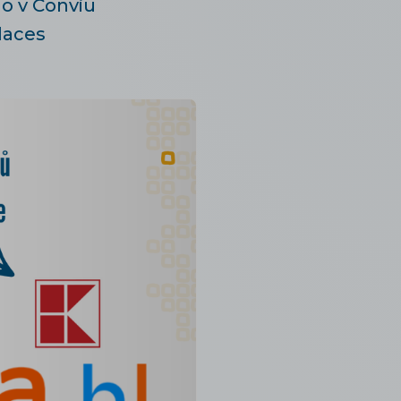
o v Conviu
laces