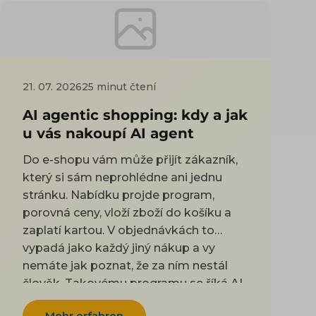
21. 07. 2026
25 minut čtení
AI agentic shopping: kdy a jak
u vás nakoupí AI agent
Do e-shopu vám může přijít zákazník,
který si sám neprohlédne ani jednu
stránku. Nabídku projde program,
porovná ceny, vloží zboží do košíku a
zaplatí kartou. V objednávkách to
vypadá jako každý jiný nákup a vy
nemáte jak poznat, že za ním nestál
člověk. Takovému programu se říká AI
agent. Řeknete mu, co potřebujete
Mehr erfahren