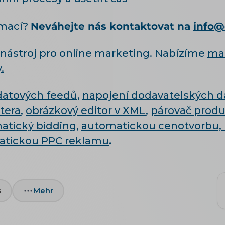
rmací?
Neváhejte nás kontaktovat na
info@
nástroj pro online marketing. Nabízíme
ma
.
 datových feedů
,
napojení dodavatelských d
tera
,
obrázkový editor v XML
,
párovač prod
atický bidding
,
automatickou cenotvorbu,
atickou PPC reklamu
.
s
Mehr