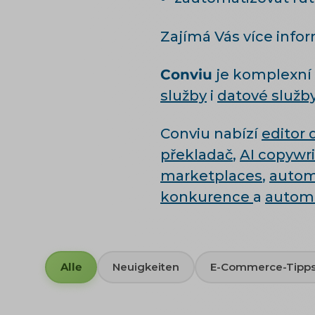
Zajímá Vás více info
Conviu
je komplexní 
služby
i
datové služby
Conviu nabízí
editor
překladač
,
AI copywri
marketplaces
,
autom
konkurence
a
autom
Alle
Neuigkeiten
E-Commerce-Tipp