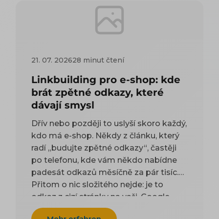
21. 07. 2026
28 minut čtení
Linkbuilding pro e-shop: kde
brát zpětné odkazy, které
dávají smysl
Dřív nebo později to uslyší skoro každý,
kdo má e-shop. Někdy z článku, který
radí „budujte zpětné odkazy“, častěji
po telefonu, kde vám někdo nabídne
padesát odkazů měsíčně za pár tisíc.
Přitom o nic složitého nejde: je to
odkaz z cizí stránky na vaši. Google
takové odkazy odjakživa bere jako
Mehr erfahren