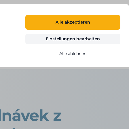
DE
ANMELDEN
REGISTRIEREN
Alle akzeptieren
n
Blog
Kontakt
KOSTENLOS TESTEN
Einstellungen bearbeiten
Alle ablehnen
marketplaces přímo do e-shopu
dnávek z