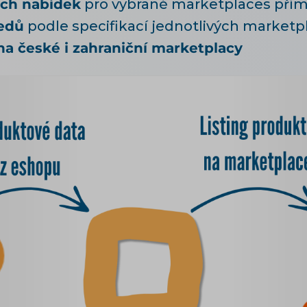
ých nabídek
pro vybrané marketplaces přím
eedů
podle specifikací jednotlivých marketp
a české i zahraniční marketplacy