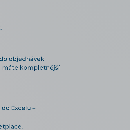
z
.
 do objednávek
u máte kompletnější
do Excelu –
etplace.