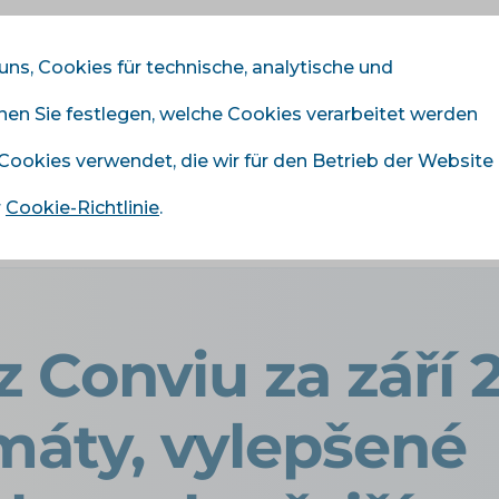
 uns, Cookies für technische, analytische und
nnen Sie festlegen, welche Cookies verarbeitet werden
odule
Dienstleistungen
Preisliste
Referenze
 Cookies verwendet, die wir für den Betrieb der Website
r
Cookie-Richtlinie
.
›
Novinky z Conviu za září 2025: nové formáty, vylepšené obje
 Conviu za září 
máty, vylepšené