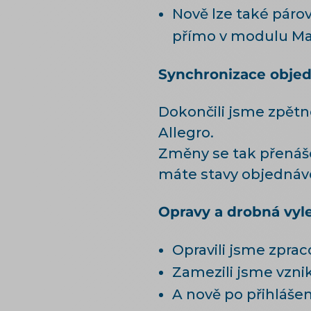
Nově lze také párov
přímo v modulu Ma
Synchronizace objed
Dokončili jsme zpětn
Allegro.
Změny se tak přenáše
máte stavy objednáve
Opravy a drobná vyl
Opravili jsme zpra
Zamezili jsme vzni
A nově po přihlášen