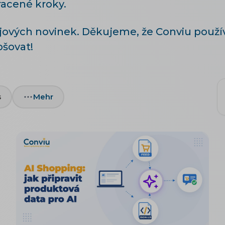
racené kroky.
ářijových novinek. Děkujeme, že Conviu pou
šovat!
s
Mehr