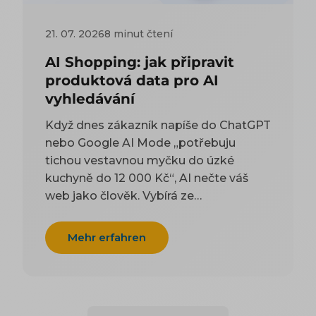
21. 07. 2026
8 minut čtení
AI Shopping: jak připravit
produktová data pro AI
vyhledávání
Když dnes zákazník napíše do ChatGPT
nebo Google AI Mode „potřebuju
tichou vestavnou myčku do úzké
kuchyně do 12 000 Kč“, AI nečte váš
web jako člověk. Vybírá ze
strukturovaných dat — z produktového
feedu a z kódu na stránce. Tenhle
Mehr erfahren
článek je technický návod, co do těch
dat dát a jak je naplnit, aby vás AI
uměla doporučit. Proč na AI viditelnosti
záležet a co přináší byznysu řešíme