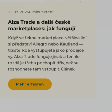
21. 07. 2026
6 minut čtení
Alza Trade a další české
marketplaces: jak fungují
Když se řekne marketplace, většina lidí
si představí Allegro nebo Kaufland —
tržiště, kde vystupujete jako prodejce
vy. Alza Trade funguje jinak a tenhle
rozdíl je třeba pochopit dřív, než se
rozhodnete tam vstoupit. Článek
vysvětlí, jak hybridní model Alza Trade
funguje, čím se liší od klasického
Mehr erfahren
marketplace, jaké klade nároky a kam
jinam se dá doma a na Slovensku
expandovat. Patří k tématu
Marketplace pro e-shop. Allegru (vč.