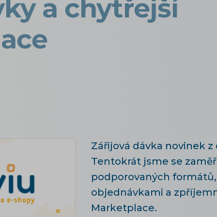
ky a chytřejší
lace
Zářijová dávka novinek z 
Tentokrát jsme se zaměřil
podporovaných formátů, 
objednávkami a zpříjemn
Marketplace.