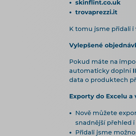
skinflint.co.uk
trovaprezzi.it
K tomu jsme přidali i
Vylepšené objednáv
Pokud máte na impor
automaticky doplní
I
data o produktech p
Exporty do Excelu a
Nově můžete expor
snadnější přehled i
Přidali jsme možno