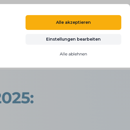
DE
ANMELDEN
REGISTRIEREN
Alle akzeptieren
n
Blog
Kontakt
KOSTENLOS TESTEN
Einstellungen bearbeiten
Alle ablehnen
dnávky a chytřejší Marketplace
2025: