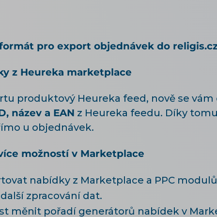
formát pro export objednávek do religis.c
ky z Heureka marketplace
tu produktový Heureka feed, nově se vám
D, název a EAN
z Heureka feedu. Díky tom
římo u objednávek.
 více možností v Marketplace
tovat nabídky z Marketplace a PPC modulů 
 další zpracování dat.
st měnit pořadí generátorů nabídek v Mark