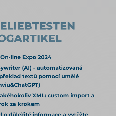
sekcí bývalých Mall a CZC) i Kauflandu
se věnujeme v samostatných článcích;
tady jde o Alzu a další tuzemské
možnosti.
BELIEBTESTEN
OGARTIKEL
 On-line Expo 2024
writer (AI) - automatizovaná
 překlad textů pomocí umělé
onviu&ChatGPT)
jakéhokoliv XML: custom import a
rok za krokem
 o důležité informace a vytěžte