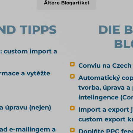
zvlášť; tady jde o konkrétní pole, tagy a
Ältere Blogartikel
kód. Co je produktový feed a jak
funguje, vysvětlují základy XML a CSV
feedu.
ND TIPPS
DIE 
BL
: custom import a
Conviu na Czech
ormace a vytěžte
Automatický copy
tvorba, úprava a
intelingence (C
a úpravu (nejen)
Import a export 
custom export k
nad e-mailingem a
Doplňte PPC feed