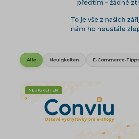
předtím – žádné zt
To je vše z našich z
nám ho neustále zlep
Alle
Neuigkeiten
E-Commerce-Tipp
NEUIGKEITEN