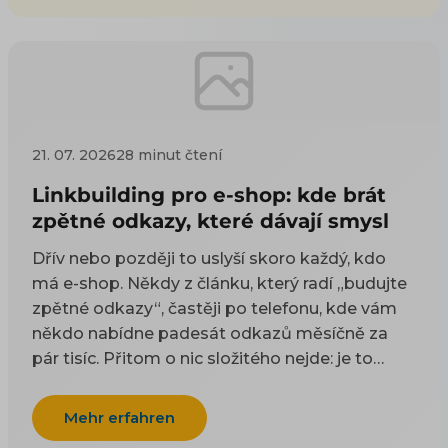
21. 07. 2026
28 minut čtení
Linkbuilding pro e-shop: kde brát
zpětné odkazy, které dávají smysl
Dřív nebo později to uslyší skoro každý, kdo
má e-shop. Někdy z článku, který radí „budujte
zpětné odkazy“, častěji po telefonu, kde vám
někdo nabídne padesát odkazů měsíčně za
pár tisíc. Přitom o nic složitého nejde: je to
odkaz z cizí stránky na vaši. Google takové
odkazy odjakživa bere jako doporučení — čím
Mehr erfahren
víc důvěryhodných webů na vás ukazuje, tím