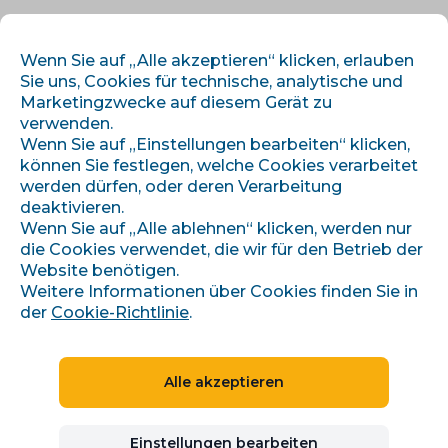
DE
ANMELDEN
REGISTRIEREN
Wenn Sie auf „Alle akzeptieren“ klicken, erlauben
Sie uns, Cookies für technische, analytische und
Marketingzwecke auf diesem Gerät zu
verwenden.
Wenn Sie auf „Einstellungen bearbeiten“ klicken,
können Sie festlegen, welche Cookies verarbeitet
werden dürfen, oder deren Verarbeitung
deaktivieren.
›
›
Úvod
Artikel und Informationen
Wenn Sie auf „Alle ablehnen“ klicken, werden nur
Potkejte se s námi na konferenci a veletrhu Reshoper 2022
die Cookies verwendet, die wir für den Betrieb der
Website benötigen.
Weitere Informationen über Cookies finden Sie in
der
Cookie-Richtlinie
.
Potkejte se s námi na
konferenci a veletrhu
Alle akzeptieren
Reshoper 2022
Einstellungen bearbeiten