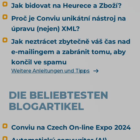
doporučování. Odpovídá na tři otázky: Může u
Jak bidovat na Heurece a Zboží?
mě agent nakoupit už dnes, i když jsem to
Proč je Conviu unikátní nástroj na
nikde nepovolil? Co bych musel udělat, aby u
mě mohl nakupovat oficiálně, a vyplatí se to?
úpravu (nejen) XML?
Kdo zaplatí škodu, když agent koupí něco
Jak neztrácet zbytečně váš čas nad
jiného, než měl? Jak vás má umělá inteligence
vůbec najít a doporučit, řeší téma SEO a UX pro
e-mailingem a zabránit tomu, aby
e-shop. Čím konkrétně naplnit produktová
končil ve spamu
data, rozebírá téma produktové feedy a
Weitere Anleitungen und Tipps
napojení e-shopu.
DIE BELIEBTESTEN
BLOGARTIKEL
Conviu na Czech On-line Expo 2024