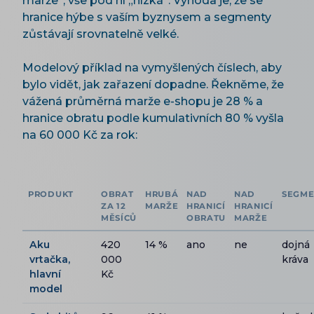
marže“, vše pod ní „nízká“. Výhoda je, že se
hranice hýbe s vaším byznysem a segmenty
zůstávají srovnatelně velké.
Modelový příklad na vymyšlených číslech, aby
bylo vidět, jak zařazení dopadne. Řekněme, že
vážená průměrná marže e-shopu je 28 % a
hranice obratu podle kumulativních 80 % vyšla
na 60 000 Kč za rok:
PRODUKT
OBRAT
HRUBÁ
NAD
NAD
SEGME
ZA 12
MARŽE
HRANICÍ
HRANICÍ
MĚSÍCŮ
OBRATU
MARŽE
Aku
420
14 %
ano
ne
dojná
vrtačka,
000
kráva
hlavní
Kč
model