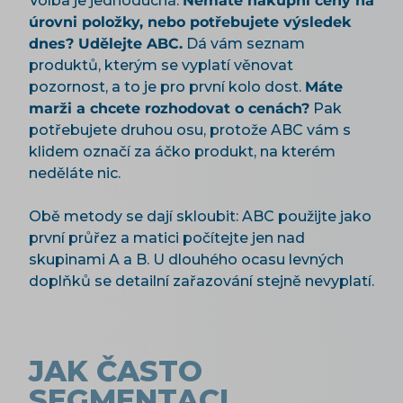
Volba je jednoduchá.
Nemáte nákupní ceny na
úrovni položky, nebo potřebujete výsledek
dnes? Udělejte ABC.
Dá vám seznam
produktů, kterým se vyplatí věnovat
pozornost, a to je pro první kolo dost.
Máte
marži a chcete rozhodovat o cenách?
Pak
potřebujete druhou osu, protože ABC vám s
klidem označí za áčko produkt, na kterém
neděláte nic.
Obě metody se dají skloubit: ABC použijte jako
první průřez a matici počítejte jen nad
skupinami A a B. U dlouhého ocasu levných
doplňků se detailní zařazování stejně nevyplatí.
JAK ČASTO
SEGMENTACI