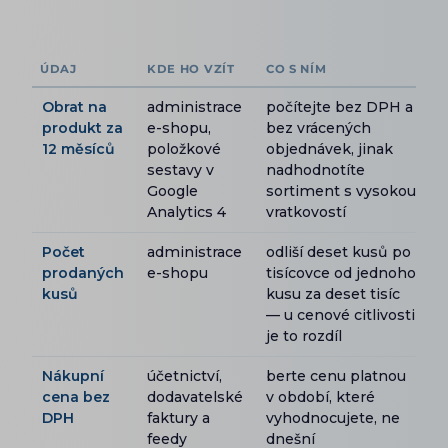
ÚDAJ
KDE HO VZÍT
CO S NÍM
Obrat na
administrace
počítejte bez DPH a
produkt za
e-shopu,
bez vrácených
12 měsíců
položkové
objednávek, jinak
sestavy v
nadhodnotíte
Google
sortiment s vysokou
Analytics 4
vratkovostí
Počet
administrace
odliší deset kusů po
prodaných
e-shopu
tisícovce od jednoho
kusů
kusu za deset tisíc
— u cenové citlivosti
je to rozdíl
Nákupní
účetnictví,
berte cenu platnou
cena bez
dodavatelské
v období, které
DPH
faktury a
vyhodnocujete, ne
feedy
dnešní