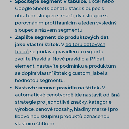
Spočítejte segment v tabulce.
Excel nebo
Google Sheets bohatě stačí: sloupec s
obratem, sloupec s marží, dva sloupce s
porovnáním proti hranicím a jeden výsledný
sloupec s názvem segmentu.
Zapište segment do produktových dat
jako vlastní štítek.
V
editoru datových
feedů
se přidává pravidlem: u exportu
zvolíte Pravidla, Nové pravidlo a Přidat
element, nastavíte podmínku a produktům
se doplní vlastní štítek g:custom_label s
hodnotou segmentu.
Nastavte cenové pravidlo na štítek.
V
automatické cenotvorbě
jde nastavit odlišná
strategie pro jednotlivé značky, kategorie,
výrobce, cenové rozsahy, hladiny marže i pro
libovolnou skupinu produktů označenou
vlastním štítkem.