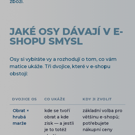
zboží.
JAKÉ OSY DÁVAJÍ V E-
SHOPU SMYSL
Osy si vybíráte vy a rozhodují o tom, co vám
matice ukáže. Tři dvojice, které v e-shopu
obstojí:
DVOJICE OS
CO UKÁŽE
KDY JI ZVOLIT
Obrat ×
kde se tvoří
základní volba pro
hrubá
obrat a kde
většinu e-shopů;
marže
zisk — a jestli
potřebujete
je to totéž
nákupní ceny