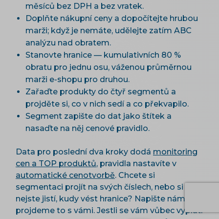
měsíců bez DPH a bez vratek.
Doplňte nákupní ceny a dopočítejte hrubou
marži; když je nemáte, udělejte zatím ABC
analýzu nad obratem.
Stanovte hranice — kumulativních 80 %
obratu pro jednu osu, váženou průměrnou
marži e-shopu pro druhou.
Zařaďte produkty do čtyř segmentů a
projděte si, co v nich sedí a co překvapilo.
Segment zapište do dat jako štítek a
nasaďte na něj cenové pravidlo.
Data pro poslední dva kroky dodá
monitoring
cen a TOP produktů
, pravidla nastavíte v
automatické cenotvorbě
. Chcete si
segmentaci projít na svých číslech, nebo si
nejste jistí, kudy vést hranice? Napište nám,
projdeme to s vámi. Jestli se vám vůbec vyplatí