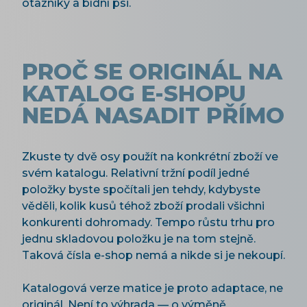
otazníky a bídní psi.
PROČ SE ORIGINÁL NA
KATALOG E-SHOPU
NEDÁ NASADIT PŘÍMO
Zkuste ty dvě osy použít na konkrétní zboží ve
svém katalogu. Relativní tržní podíl jedné
položky byste spočítali jen tehdy, kdybyste
věděli, kolik kusů téhož zboží prodali všichni
konkurenti dohromady. Tempo růstu trhu pro
jednu skladovou položku je na tom stejně.
Taková čísla e-shop nemá a nikde si je nekoupí.
Katalogová verze matice je proto adaptace, ne
originál. Není to výhrada — o výměně