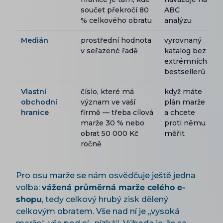
součet překročí 80
ABC
% celkového obratu
analýzu
Medián
prostřední hodnota
vyrovnaný
v seřazené řadě
katalog bez
extrémních
bestsellerů
Vlastní
číslo, které má
když máte
obchodní
význam ve vaší
plán marže
hranice
firmě — třeba cílová
a chcete
marže 30 % nebo
proti němu
obrat 50 000 Kč
měřit
ročně
Pro osu marže se nám osvědčuje ještě jedna
volba:
vážená průměrná marže celého e-
shopu
, tedy celkový hrubý zisk dělený
celkovým obratem. Vše nad ní je „vysoká