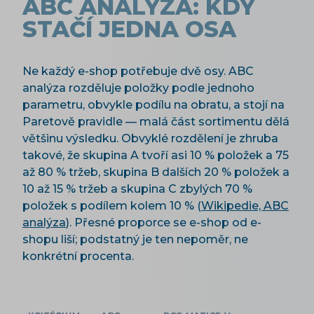
ABC ANALÝZA: KDY
STAČÍ JEDNA OSA
Ne každý e-shop potřebuje dvě osy. ABC
analýza rozděluje položky podle jednoho
parametru, obvykle podílu na obratu, a stojí na
Paretově pravidle — malá část sortimentu dělá
většinu výsledku. Obvyklé rozdělení je zhruba
takové, že skupina A tvoří asi 10 % položek a 75
až 80 % tržeb, skupina B dalších 20 % položek a
10 až 15 % tržeb a skupina C zbylých 70 %
položek s podílem kolem 10 % (
Wikipedie, ABC
analýza
). Přesné proporce se e-shop od e-
shopu liší; podstatný je ten nepoměr, ne
konkrétní procenta.