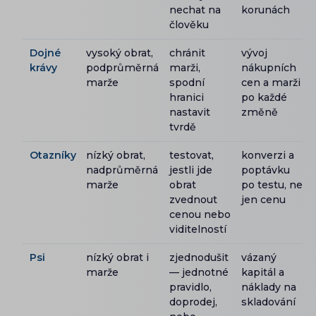
nechat na
korunách
člověku
Dojné
vysoký obrat,
chránit
vývoj
krávy
podprůměrná
marži,
nákupních
marže
spodní
cen a marži
hranici
po každé
nastavit
změně
tvrdě
Otazníky
nízký obrat,
testovat,
konverzi a
nadprůměrná
jestli jde
poptávku
marže
obrat
po testu, ne
zvednout
jen cenu
cenou nebo
viditelností
Psi
nízký obrat i
zjednodušit
vázaný
marže
— jednotné
kapitál a
pravidlo,
náklady na
doprodej,
skladování