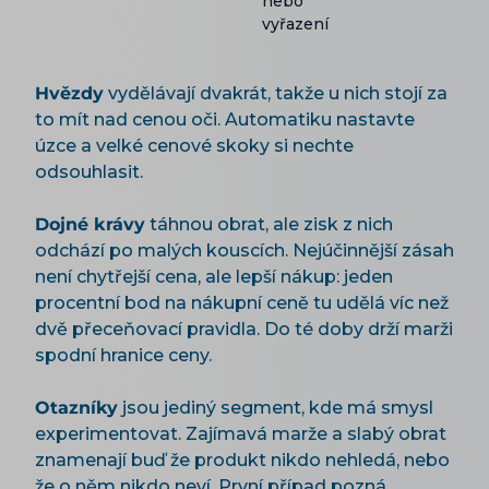
nebo
vyřazení
Hvězdy
vydělávají dvakrát, takže u nich stojí za
to mít nad cenou oči. Automatiku nastavte
úzce a velké cenové skoky si nechte
odsouhlasit.
Dojné krávy
táhnou obrat, ale zisk z nich
odchází po malých kouscích. Nejúčinnější zásah
není chytřejší cena, ale lepší nákup: jeden
procentní bod na nákupní ceně tu udělá víc než
dvě přeceňovací pravidla. Do té doby drží marži
spodní hranice ceny.
Otazníky
jsou jediný segment, kde má smysl
experimentovat. Zajímavá marže a slabý obrat
znamenají buď že produkt nikdo nehledá, nebo
že o něm nikdo neví. První případ pozná