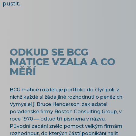
pustit.
ODKUD SE BCG
MATICE VZALA A CO
MĚŘÍ
BCG matice rozděluje portfolio do čtyř polí, z
nichž každé si žádá jiné rozhodnutí o penězích.
Vymyslel ji Bruce Henderson, zakladatel
poradenské firmy Boston Consulting Group, v
roce 1970 — odtud tři písmena v názvu.
Původní zadání znělo pomoct velkým firmám
rozhodnout, do kterých částí podnikání nalít