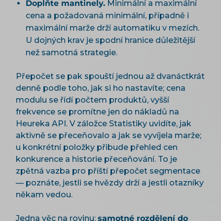
Doplňte mantinely.
Minimální a maximální
cena a požadovaná minimální, případně i
maximální marže drží automatiku v mezích.
U dojných krav je spodní hranice důležitější
než samotná strategie.
Přepočet se pak spouští jednou až dvanáctkrát
denně podle toho, jak si ho nastavíte; cena
modulu se řídí počtem produktů, vyšší
frekvence se promítne jen do nákladů na
Heureka API. V záložce Statistiky uvidíte, jak
aktivně se přeceňovalo a jak se vyvíjela marže;
u konkrétní položky přibude přehled cen
konkurence a historie přeceňování. To je
zpětná vazba pro příští přepočet segmentace
— poznáte, jestli se hvězdy drží a jestli otazníky
někam vedou.
Jedna věc na rovinu:
samotné rozdělení do