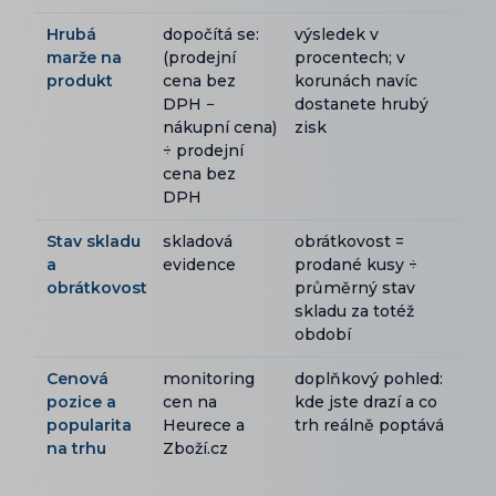
Hrubá
dopočítá se:
výsledek v
marže na
(prodejní
procentech; v
produkt
cena bez
korunách navíc
DPH −
dostanete hrubý
nákupní cena)
zisk
÷ prodejní
cena bez
DPH
Stav skladu
skladová
obrátkovost =
a
evidence
prodané kusy ÷
obrátkovost
průměrný stav
skladu za totéž
období
Cenová
monitoring
doplňkový pohled:
pozice a
cen na
kde jste drazí a co
popularita
Heurece a
trh reálně poptává
na trhu
Zboží.cz