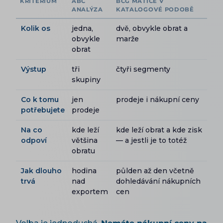
KRITÉRIUM
ABC
BCG MATICE V
ANALÝZA
KATALOGOVÉ PODOBĚ
Kolik os
jedna,
dvě, obvykle obrat a
obvykle
marže
obrat
Výstup
tři
čtyři segmenty
skupiny
Co k tomu
jen
prodeje i nákupní ceny
potřebujete
prodeje
Na co
kde leží
kde leží obrat a kde zisk
odpoví
většina
— a jestli je to totéž
obratu
Jak dlouho
hodina
půlden až den včetně
trvá
nad
dohledávání nákupních
exportem
cen