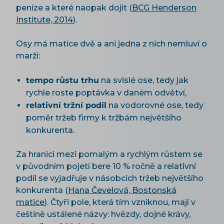
peníze a které naopak dojit (
BCG Henderson
Institute, 2014
).
Osy má matice dvě a ani jedna z nich nemluví o
marži:
tempo růstu trhu
na svislé ose, tedy jak
rychle roste poptávka v daném odvětví,
relativní tržní podíl
na vodorovné ose, tedy
poměr tržeb firmy k tržbám největšího
konkurenta.
Za hranici mezi pomalým a rychlým růstem se
v původním pojetí bere 10 % ročně a relativní
podíl se vyjadřuje v násobcích tržeb největšího
konkurenta (
Hana Čevelová, Bostonská
matice
). Čtyři pole, která tím vzniknou, mají v
češtině ustálené názvy: hvězdy, dojné krávy,