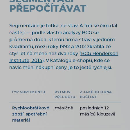
PŘEPOČÍTÁVAT
Segmentace je fotka, ne stav. A fotí se čím dál
častěji — podle vlastní analýzy BCG se
průměrná doba, kterou firma stráví v jednom
kvadrantu, mezi roky 1992 a 2012 zkrátila ze
čtyř let na méně než dva roky (
BCG Henderson
Institute, 2014
). V katalogu e-shopu, kde se
navíc mění nákupní ceny, je to ještě rychlejší.
TYP SORTIMENTU
RYTMUS
Z JAKÉHO OKNA
PŘEPOČTU
POČÍTAT
Rychloobrátkové
měsíčně
posledních 12
zboží, spotřební
měsíců klouzavě
materiál