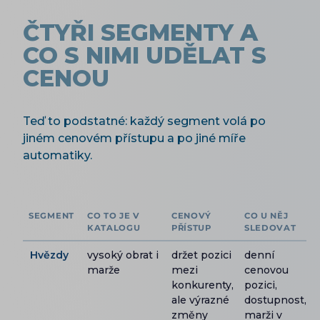
ČTYŘI SEGMENTY A
CO S NIMI UDĚLAT S
CENOU
Teď to podstatné: každý segment volá po
jiném cenovém přístupu a po jiné míře
automatiky.
SEGMENT
CO TO JE V
CENOVÝ
CO U NĚJ
KATALOGU
PŘÍSTUP
SLEDOVAT
Hvězdy
vysoký obrat i
držet pozici
denní
marže
mezi
cenovou
konkurenty,
pozici,
ale výrazné
dostupnost,
změny
marži v