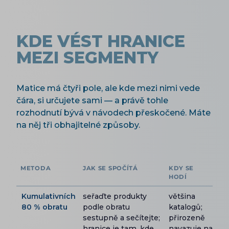
KDE VÉST HRANICE
MEZI SEGMENTY
Matice má čtyři pole, ale kde mezi nimi vede
čára, si určujete sami — a právě tohle
rozhodnutí bývá v návodech přeskočené. Máte
na něj tři obhajitelné způsoby.
METODA
JAK SE SPOČÍTÁ
KDY SE
HODÍ
Kumulativních
seřaďte produkty
většina
80 % obratu
podle obratu
katalogů;
sestupně a sečítejte;
přirozeně
hranice je tam, kde
navazuje na