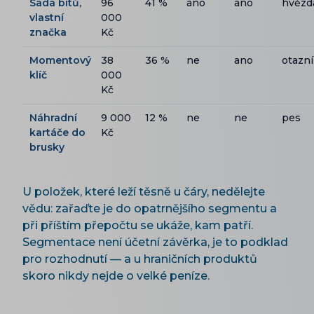
Sada bitů,
96
41 %
ano
ano
hvězd
vlastní
000
značka
Kč
Momentový
38
36 %
ne
ano
otazn
klíč
000
Kč
Náhradní
9 000
12 %
ne
ne
pes
kartáče do
Kč
brusky
U položek, které leží těsně u čáry, nedělejte
vědu: zařaďte je do opatrnějšího segmentu a
při příštím přepočtu se ukáže, kam patří.
Segmentace není účetní závěrka, je to podklad
pro rozhodnutí — a u hraničních produktů
skoro nikdy nejde o velké peníze.