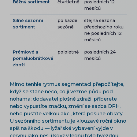
Běžný sortiment
čtvrtletně
posledních 12
měsíců
Silně sezónní
po každé
stejná sezóna
sortiment
sezóně
předchozího roku,
ne posledních 12
měsíců
Prémiové a
pololetně
posledních 24
pomaluobrátkové
měsíců
zboží
Mimo tenhle rytmus segmentaci přepočítejte,
když se stane něco, co jí vezme půdu pod
nohama: dodavatel plošně zdraží, přiberete
nebo vypustíte značku, změní se sazba DPH,
nebo pustíte velkou akci, která posune obraty.
U sezónního sortimentu je klouzavé roční okno
spíš na škodu — lyžařské vybavení vyjde v
červnu jako pes, i když v lednu bylo hvězdou.