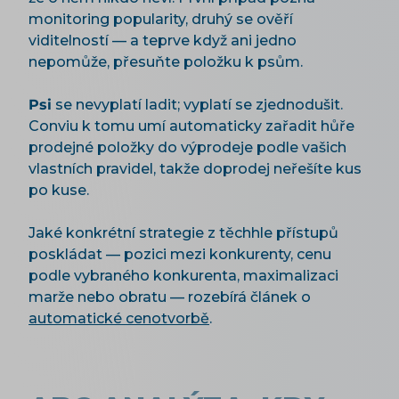
monitoring popularity, druhý se ověří
viditelností — a teprve když ani jedno
nepomůže, přesuňte položku k psům.
Psi
se nevyplatí ladit; vyplatí se zjednodušit.
Conviu k tomu umí automaticky zařadit hůře
prodejné položky do výprodeje podle vašich
vlastních pravidel, takže doprodej neřešíte kus
po kuse.
Jaké konkrétní strategie z těchhle přístupů
poskládat — pozici mezi konkurenty, cenu
podle vybraného konkurenta, maximalizaci
marže nebo obratu — rozebírá článek o
automatické cenotvorbě
.