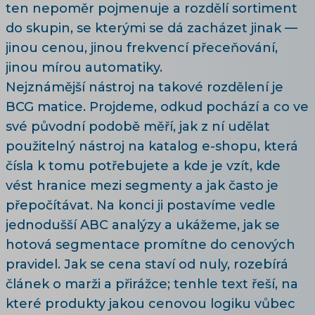
ten nepoměr pojmenuje a rozdělí sortiment
do skupin, se kterými se dá zacházet jinak —
jinou cenou, jinou frekvencí přeceňování,
jinou mírou automatiky.
Nejznámější nástroj na takové rozdělení je
BCG matice. Projdeme, odkud pochází a co ve
své původní podobě měří, jak z ní udělat
použitelný nástroj na katalog e-shopu, která
čísla k tomu potřebujete a kde je vzít, kde
vést hranice mezi segmenty a jak často je
přepočítávat. Na konci ji postavíme vedle
jednodušší ABC analýzy a ukážeme, jak se
hotová segmentace promítne do cenových
pravidel. Jak se cena staví od nuly, rozebírá
článek o
marži a přirážce
; tenhle text řeší, na
které produkty jakou cenovou logiku vůbec