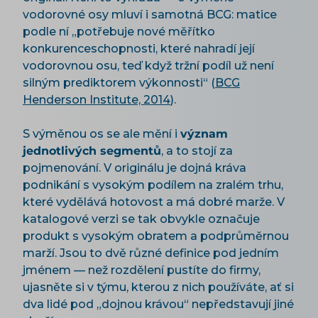
vodorovné osy mluví i samotná BCG: matice
podle ní „potřebuje nové měřítko
konkurenceschopnosti, které nahradí její
vodorovnou osu, teď když tržní podíl už není
silným prediktorem výkonnosti“ (
BCG
Henderson Institute, 2014
).
S výměnou os se ale mění i
význam
jednotlivých segmentů
, a to stojí za
pojmenování. V originálu je dojná kráva
podnikání s vysokým podílem na zralém trhu,
které vydělává hotovost a má dobré marže. V
katalogové verzi se tak obvykle označuje
produkt s vysokým obratem a podprůměrnou
marží. Jsou to dvě různé definice pod jedním
jménem — než rozdělení pustíte do firmy,
ujasněte si v týmu, kterou z nich používáte, ať si
dva lidé pod „dojnou krávou“ nepředstavují jiné