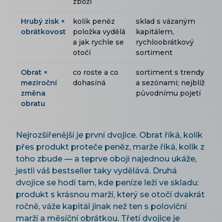
zboží
Hrubý zisk ×
kolik peněz
sklad s vázaným
obrátkovost
položka vydělá
kapitálem,
a jak rychle se
rychloobrátkový
otočí
sortiment
Obrat ×
co roste a co
sortiment s trendy
meziroční
dohasíná
a sezónami; nejblíž
změna
původnímu pojetí
obratu
Nejrozšířenější je první dvojice. Obrat říká, kolik
přes produkt proteče peněz, marže říká, kolik z
toho zbude — a teprve obojí najednou ukáže,
jestli váš bestseller taky vydělává. Druhá
dvojice se hodí tam, kde peníze leží ve skladu:
produkt s krásnou marží, který se otočí dvakrát
ročně, váže kapitál jinak než ten s poloviční
marží a měsíční obrátkou. Třetí dvojice je