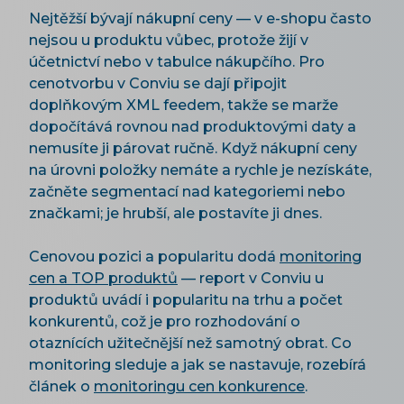
Nejtěžší bývají nákupní ceny — v e-shopu často
nejsou u produktu vůbec, protože žijí v
účetnictví nebo v tabulce nákupčího. Pro
cenotvorbu v Conviu se dají připojit
doplňkovým XML feedem, takže se marže
dopočítává rovnou nad produktovými daty a
nemusíte ji párovat ručně. Když nákupní ceny
na úrovni položky nemáte a rychle je nezískáte,
začněte segmentací nad kategoriemi nebo
značkami; je hrubší, ale postavíte ji dnes.
Cenovou pozici a popularitu dodá
monitoring
cen a TOP produktů
— report v Conviu u
produktů uvádí i popularitu na trhu a počet
konkurentů, což je pro rozhodování o
otaznících užitečnější než samotný obrat. Co
monitoring sleduje a jak se nastavuje, rozebírá
článek o
monitoringu cen konkurence
.