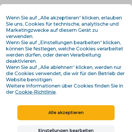
DE
ANMELDEN
REGISTRIEREN
Wenn Sie auf „Alle akzeptieren“ klicken, erlauben
Sie uns, Cookies für technische, analytische und
Marketingzwecke auf diesem Gerät zu
verwenden.
Wenn Sie auf „Einstellungen bearbeiten“ klicken,
können Sie festlegen, welche Cookies verarbeitet
werden dürfen, oder deren Verarbeitung
deaktivieren.
›
›
Úvod
Artikel und Informationen
Wenn Sie auf „Alle ablehnen“ klicken, werden nur
BCG matice pro e-shop: segmentace katalogu pro cenotvorbu
die Cookies verwendet, die wir für den Betrieb der
Website benötigen.
Weitere Informationen über Cookies finden Sie in
der
Cookie-Richtlinie
.
BCG matice pro e-shop:
segmentace katalogu pro
Alle akzeptieren
cenotvorbu
Einstellungen bearbeiten