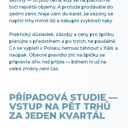
sezóny — to jsou okna, kdy se na platformě
točí největší objemy. A protože prodáváte do
sedmi zemí, hraje vám do karet, že sezóny se
napříč trhy mírně liší a nákupní zvyklosti taky.
Praktický důsledek: zásoby a ceny pro špičku
plánujte s předstihem a po trzích, ne paušálně.
Co se vyplatí v Polsku, nemusí táhnout v Itálii, a
naopak. Obecné pravidlo zní: na špičku se
připravte dřív, než přijde — během ní už na
velké změny není čas.
PŘÍPADOVÁ STUDIE —
VSTUP NA PĚT TRHŮ
ZA JEDEN KVARTÁL