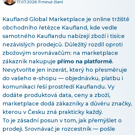
17.07.2026
11 minut čtení
Kaufland Global Marketplace je online tržiště
obchodního řetězce Kaufland, kde vedle
samotného Kauflandu nabízejí zboží i tisíce
nezávislých prodejců. Důležitý rozdíl oproti
zbožovým srovnávačům: na marketplace
zákazník nakupuje
přímo na platformě
.
Nevytvoříte jen inzerát, který ho přesměruje
do vašeho e-shopu — objednávku, platbu i
komunikaci řeší prostředí Kauflandu. Vy
dodáte produktová data, ceny a zboží,
marketplace dodá zákazníky a důvěru značky,
kterou v Česku zná prakticky každý.
To je zásadní posun v tom, jak přemýšlet o
prodeji. Srovnávač je rozcestník — pošle