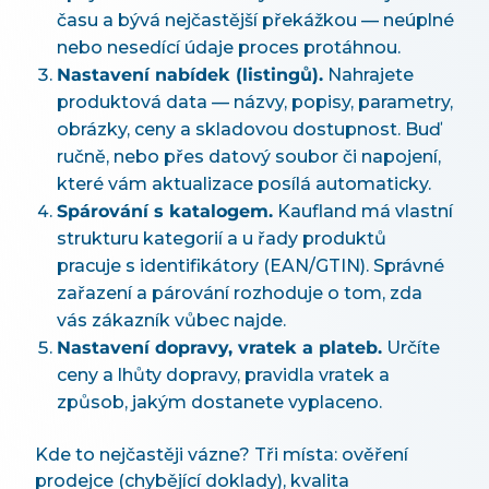
času a bývá nejčastější překážkou — neúplné
nebo nesedící údaje proces protáhnou.
Nastavení nabídek (listingů).
Nahrajete
produktová data — názvy, popisy, parametry,
obrázky, ceny a skladovou dostupnost. Buď
ručně, nebo přes datový soubor či napojení,
které vám aktualizace posílá automaticky.
Spárování s katalogem.
Kaufland má vlastní
strukturu kategorií a u řady produktů
pracuje s identifikátory (EAN/GTIN). Správné
zařazení a párování rozhoduje o tom, zda
vás zákazník vůbec najde.
Nastavení dopravy, vratek a plateb.
Určíte
ceny a lhůty dopravy, pravidla vratek a
způsob, jakým dostanete vyplaceno.
Kde to nejčastěji vázne? Tři místa: ověření
prodejce (chybějící doklady), kvalita