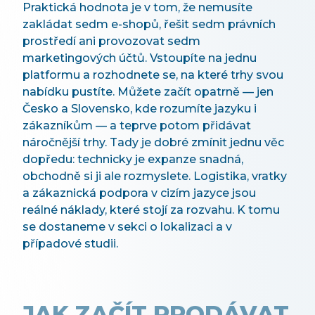
Praktická hodnota je v tom, že nemusíte
zakládat sedm e-shopů, řešit sedm právních
prostředí ani provozovat sedm
marketingových účtů. Vstoupíte na jednu
platformu a rozhodnete se, na které trhy svou
nabídku pustíte. Můžete začít opatrně — jen
Česko a Slovensko, kde rozumíte jazyku i
zákazníkům — a teprve potom přidávat
náročnější trhy. Tady je dobré zmínit jednu věc
dopředu: technicky je expanze snadná,
obchodně si ji ale rozmyslete. Logistika, vratky
a zákaznická podpora v cizím jazyce jsou
reálné náklady, které stojí za rozvahu. K tomu
se dostaneme v sekci o lokalizaci a v
případové studii.
JAK ZAČÍT PRODÁVAT