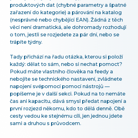
produktových dat (chybné parametry a špatné
zařazení do kategorie) a párování na katalog
(nesprávné nebo chybějící EAN). Žádná z těch
věcí není dramatická, ale dohromady rozhodují
o tom, jestli se rozjedete za pár dní, nebo se
trápíte týdny.
Tady přichází na řadu otázka, kterou si položí
každý: dělat to sám, nebo si nechat pomoct?
Pokud máte vlastního člověka na feedy a
nebojíte se technického nastavení, zvládnete
napojení svépomocí pomocí nástrojů —
popíšeme je v další sekci. Pokud na to nemáte
čas ani kapacitu, dává smysl předat napojení a
první rozjezd někomu, kdo to dělá denně. Obě
cesty vedou ke stejnému cíli, jen jednou jdete
sami a druhou s průvodcem.