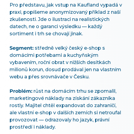
Pro představu, jak vstup na Kaufland vypadá v
praxi, popíšeme anonymizovaný příklad z naší
zkušenosti. Jde o ilustraci na realistických
datech, ne o garanci výsledku — každý
sortiment i trh se chovají jinak.
Segment:
středně velký český e-shop s
domácími potřebami a kuchyňským
vybavením, roční obrat v nižších desítkách
milionů korun, dosud prodával jen na vlastním
webu a přes srovnávače v Česku.
Problém:
růst na domácím trhu se zpomalil,
marketingové náklady na získání zákazníka
rostly. Majitel chtěl expandovat do zahraničí,
ale vlastní e-shop v dalších zemích si netroufal
provozovat — odrazovaly ho jazyk, právní
prostředí i náklady.