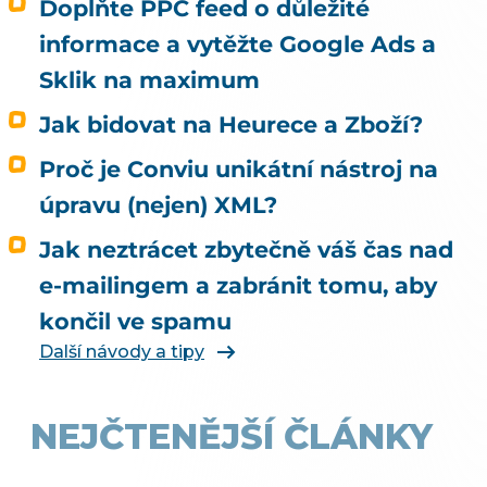
Doplňte PPC feed o důležité
odpovídá na jinou otázku, než si většina lidí
informace a vytěžte Google Ads a
myslí. Kvalitní data rozhodují o tom, jestli vás
umělá inteligence doporučí. To, jestli u vás
Sklik na maximum
agent nakoupí, neovlivní ani trochu. Tenhle
Jak bidovat na Heurece a Zboží?
článek je proto o nakupování, ne o
doporučování. Odpovídá na tři otázky: Může u
Proč je Conviu unikátní nástroj na
mě agent nakoupit už dnes, i když jsem to
úpravu (nejen) XML?
nikde nepovolil? Co bych musel udělat, aby u
mě mohl nakupovat oficiálně, a vyplatí se to?
Jak neztrácet zbytečně váš čas nad
Kdo zaplatí škodu, když agent koupí něco
e-mailingem a zabránit tomu, aby
jiného, než měl? Jak vás má umělá inteligence
končil ve spamu
vůbec najít a doporučit, řeší téma SEO a UX pro
e-shop. Čím konkrétně naplnit produktová
Další návody a tipy
data, rozebírá téma produktové feedy a
napojení e-shopu.
NEJČTENĚJŠÍ ČLÁNKY