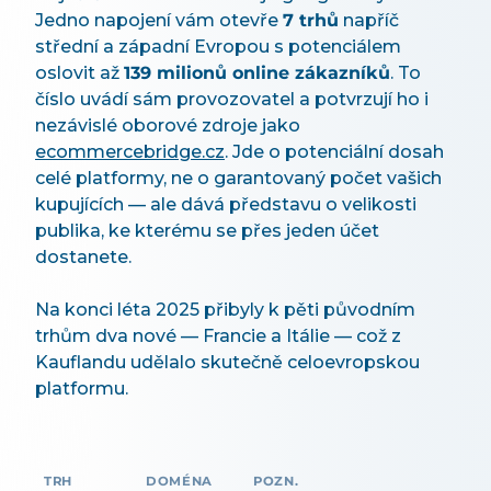
Jedno napojení vám otevře
7 trhů
napříč
střední a západní Evropou s potenciálem
oslovit až
139 milionů online zákazníků
. To
číslo uvádí sám provozovatel a potvrzují ho i
nezávislé oborové zdroje jako
ecommercebridge.cz
. Jde o potenciální dosah
celé platformy, ne o garantovaný počet vašich
kupujících — ale dává představu o velikosti
publika, ke kterému se přes jeden účet
dostanete.
Na konci léta 2025 přibyly k pěti původním
trhům dva nové — Francie a Itálie — což z
Kauflandu udělalo skutečně celoevropskou
platformu.
TRH
DOMÉNA
POZN.