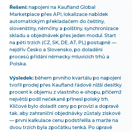
Řešení:
napojení na Kaufland Global
Marketplace přes API, lokalizace nabídek
automatickým překladačem do češtiny,
slovenštiny, němčiny a polštiny, synchronizace
skladu a objednávek přes jeden modul. Start
na pěti trzích (CZ, SK, DE, AT, PL) postupně —
nejdřív Česko a Slovensko, po doladění
procesů přidání německy mluvících trhů a
Polska.
Výsledek:
během prvního kvartálu po napojení
tvořil prodej přes Kaufland řádově nižší desítky
procent k objemu z vlastního e-shopu, přičemž
největší podíl nečekaně přinesl polský trh.
Klíčové bylo doladit ceny po provizi a dopravě
tak, aby zahraniční objednávky zůstaly ziskové
— první kalkulace cenu podstřelila a marže na
dvou trzích byla zpočátku tenká. Po úpravě