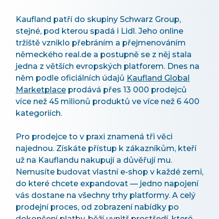
Kaufland patří do skupiny Schwarz Group,
stejné, pod kterou spadá i Lidl. Jeho online
tržiště vzniklo přebráním a přejmenováním
německého real.de a postupně se z něj stala
jedna z větších evropských platforem. Dnes na
něm podle oficiálních údajů
Kaufland Global
Marketplace
prodává přes 13 000 prodejců
více než 45 milionů produktů ve více než 6 400
kategoriích.
Pro prodejce to v praxi znamená tři věci
najednou. Získáte přístup k zákazníkům, kteří
už na Kauflandu nakupují a důvěřují mu.
Nemusíte budovat vlastní e-shop v každé zemi,
do které chcete expandovat — jedno napojení
vás dostane na všechny trhy platformy. A celý
prodejní proces, od zobrazení nabídky po
dokončení platby, běží uvnitř prostředí, které