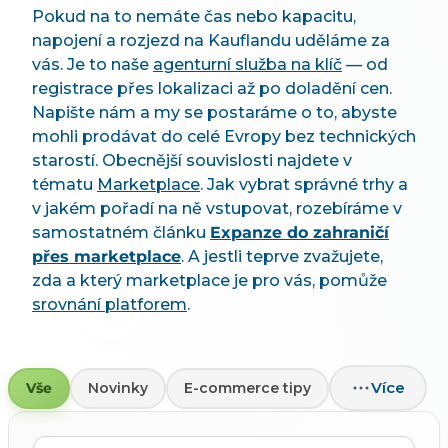
Pokud na to nemáte čas nebo kapacitu,
napojení a rozjezd na Kauflandu uděláme za
vás. Je to naše
agenturní služba na klíč
— od
registrace přes lokalizaci až po doladění cen.
Napište nám a my se postaráme o to, abyste
mohli prodávat do celé Evropy bez technických
starostí. Obecnější souvislosti najdete v
tématu
Marketplace
. Jak vybrat správné trhy a
v jakém pořadí na ně vstupovat, rozebíráme v
samostatném článku
Expanze do zahraničí
přes marketplace
. A jestli teprve zvažujete,
zda a který marketplace je pro vás, pomůže
srovnání platforem
.
Více
Vše
Novinky
E-commerce tipy
Hledat