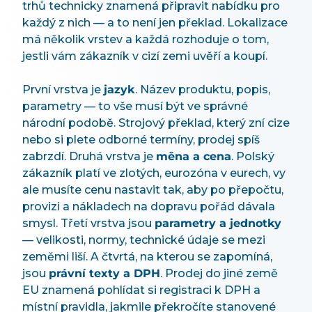
trhů technicky znamená připravit nabídku pro
každý z nich — a to není jen překlad. Lokalizace
má několik vrstev a každá rozhoduje o tom,
jestli vám zákazník v cizí zemi uvěří a koupí.
První vrstva je
jazyk
. Název produktu, popis,
parametry — to vše musí být ve správné
národní podobě. Strojový překlad, který zní cize
nebo si plete odborné termíny, prodej spíš
zabrzdí. Druhá vrstva je
měna a cena
. Polský
zákazník platí ve zlotých, eurozóna v eurech, vy
ale musíte cenu nastavit tak, aby po přepočtu,
provizi a nákladech na dopravu pořád dávala
smysl. Třetí vrstva jsou
parametry a jednotky
— velikosti, normy, technické údaje se mezi
zeměmi liší. A čtvrtá, na kterou se zapomíná,
jsou
právní texty a DPH
. Prodej do jiné země
EU znamená pohlídat si registraci k DPH a
místní pravidla, jakmile překročíte stanovené