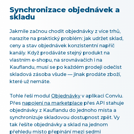
Synchronizace objednávek a
skladu
Jakmile začnou chodit objednávky z více trhů,
narazíte na praktický problém: jak udržet sklad,
ceny a stav objednávek konzistentní napříč
kanály. Když prodáváte stejný produkt na
vlastním e-shopu, na srovnávačích i na
Kauflandu, musí se po každém prodeji odečíst
skladová zásoba všude — jinak prodáte zboží,
které už nemáte.
Tohle řeší modul
Objednávky
v aplikaci Conviu.
Přes
napojení na marketplace
přes API stahuje
objednávky z Kauflandu do jednoho místa a
synchronizuje skladovou dostupnost zpět. Vy
tak řešíte objednávky a sklad na jednom
přehledu místo přepínání mezi sedmi