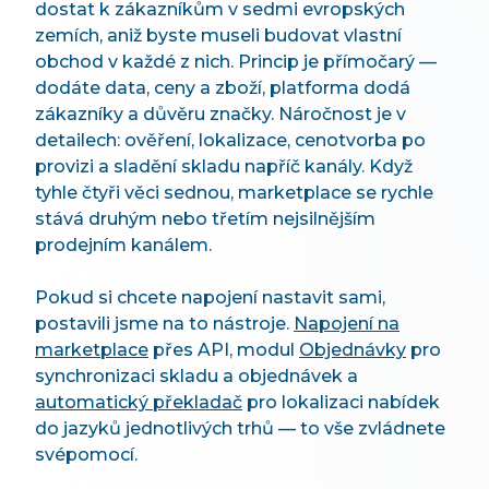
dostat k zákazníkům v sedmi evropských
zemích, aniž byste museli budovat vlastní
obchod v každé z nich. Princip je přímočarý —
dodáte data, ceny a zboží, platforma dodá
zákazníky a důvěru značky. Náročnost je v
detailech: ověření, lokalizace, cenotvorba po
provizi a sladění skladu napříč kanály. Když
tyhle čtyři věci sednou, marketplace se rychle
stává druhým nebo třetím nejsilnějším
prodejním kanálem.
Pokud si chcete napojení nastavit sami,
postavili jsme na to nástroje.
Napojení na
marketplace
přes API, modul
Objednávky
pro
synchronizaci skladu a objednávek a
automatický překladač
pro lokalizaci nabídek
do jazyků jednotlivých trhů — to vše zvládnete
svépomocí.