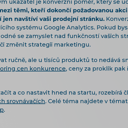
 ukazatel je konverzní poměr, který se ud
ezi těmi, kteří dokončí požadovanou akci
í jen navštíví vaši prodejní stránku.
Konver
ícího systému Google Analytics. Pokud bys
vhodné se zamyslet nad funkčností vašich st
či změnit strategii marketingu.
vat ručně, ale u tisíců produktů to nedává s
oring cen konkurence
, ceny za proklik pak 
ačít a co nastavit hned na startu, rozebírá 
ch srovnávačích
. Celé téma najdete v téma
op
.