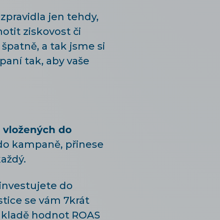
pravidla jen tehdy,
tit ziskovost či
špatně, a tak jsme si
aní tak, aby vaše
 vložených do
 do kampaně, přinese
každý.
 investujete do
stice se vám 7krát
základě hodnot ROAS