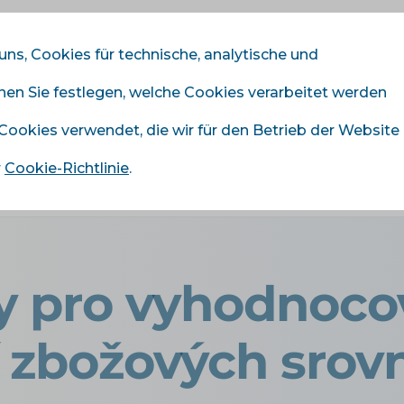
 uns, Cookies für technische, analytische und
nnen Sie festlegen, welche Cookies verarbeitet werden
odule
Dienstleistungen
Preisliste
Referenze
 Cookies verwendet, die wir für den Betrieb der Website
r
Cookie-Richtlinie
.
›
4 metriky pro vyhodnocování kampaní zbožových srovnávač
y pro vyhodnoco
 zbožových srov