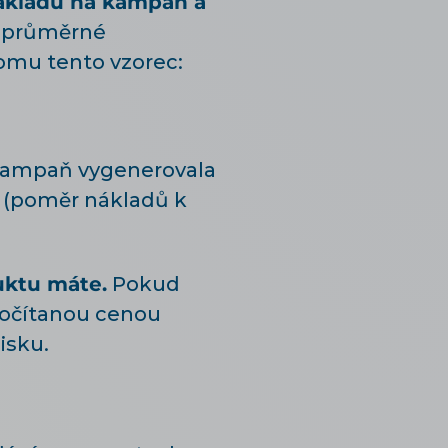
ákladů na kampaň a
í průměrné
omu tento vzorec:
 kampaň vygenerovala
O (poměr nákladů k
uktu máte.
Pokud
počítanou cenou
isku.