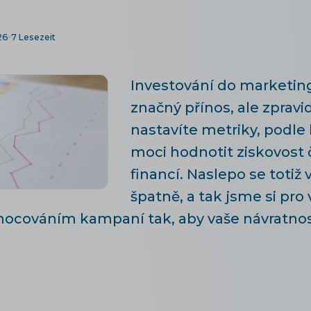
26
7 Lesezeit
Investování do marketin
značný přínos, ale zpravi
nastavíte metriky, podle
moci hodnotit ziskovost 
financí. Naslepo se toti
špatně, a tak jsme si pro v
cováním kampaní tak, aby vaše návratnost