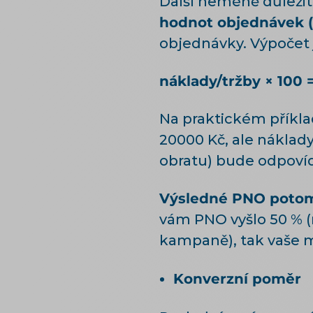
Další neméně důleži
hodnot objednávek (
objednávky. Výpočet
náklady/tržby × 100 
Na praktickém příkl
20000 Kč, ale náklad
obratu) bude odpovíd
Výsledné PNO potom 
vám PNO vyšlo 50 % (
kampaně), tak vaše ma
Konverzní poměr