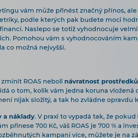
tingu vám může přinést značný přínos, ale z
etriky, podle kterých pak budete moci hodno
financí. Naslepo se totiž vyhodnocuje velmi 
 z nich. Pomohou vám s vyhodnocováním kamp
la co možná nejvyšší.
é zmínit ROAS neboli
návratnost prostředků
ídá o tom, kolik vám jedna koruna vložená
ení nijak složitý, a tak ho zvládne opravdu 
y a náklady
. V praxi to vypadá tak, že pokud
ám přinese 700 Kč, váš ROAS je 700 % a inve
 rozběhnutých kampaní více, můžete je na 