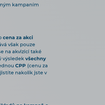
nosným kampaním
no
cena za akci
ává však pouze
e na akvizici také
ý výsledek
všechny
slednou
CPP
(cenu za
stíte nakolik jste v