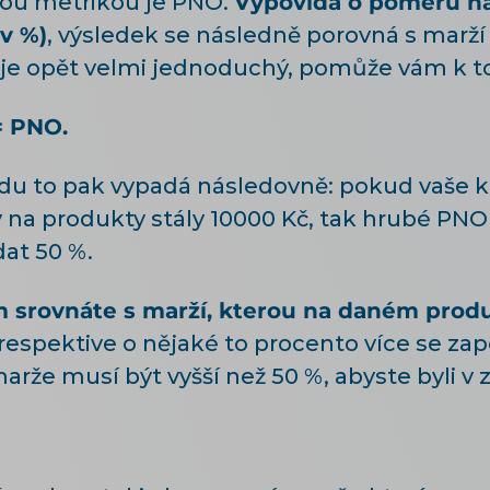
tou metrikou je PNO.
Vypovídá o poměru n
v %)
, výsledek se následně porovná s marž
 je opět velmi jednoduchý, pomůže vám k t
= PNO.
adu to pak vypadá následovně: pokud vaše
y na produkty stály 10000 Kč, tak hrubé PN
at 50 %.
srovnáte s marží, kterou na daném prod
respektive o nějaké to procento více se za
rže musí být vyšší než 50 %, abyste byli v z