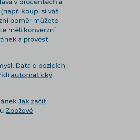
ává v procentech a
(např. koupí si váš
zní poměr můžete
te měli konverzní
ránek a provést
mysl. Data o pozicích
řídí
automatický
článek
Jak začít
tu
Zbožové