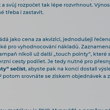
 a svůj rozpočet tak lépe rozvrhnout. Vý
 třeba i zastavit.
ádá jako cena za akvizici, jednodušeji řeče
 také pro vyhodnocování nákladů. Zaznamen
mpaň nikoli už další „touch pointy“, které s
ní cesty podílet. Je tedy nutné pro přesn
ty“ sečíst
, abyste pak na konci dostali vý
 potom srovnáte se ziskem objednávek a zji