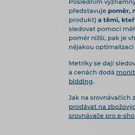
Posledním významným
představuje
poměr, m
produkt)
a těmi, kteř
sledovat pomocí měř
poměr nižší, pak je 
nějakou optimalizaci 
Metriky se dají sledo
a cenách dodá
monit
bidding
.
Jak na srovnávačích z
prodávat na zbožový
srovnávače pro e-sh