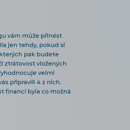
gu vám může přinést
dla jen tehdy, pokud si
 kterých pak budete
či ztrátovost vložených
ž vyhodnocuje velmi
ás připravili 4 z nich.
 financí byla co možná