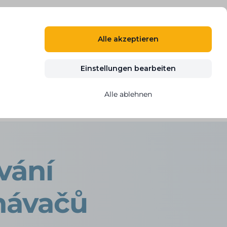
DE
ANMELDEN
REGISTRIEREN
Alle akzeptieren
n
Blog
Kontakt
KOSTENLOS TESTEN
Einstellungen bearbeiten
Alle ablehnen
ů
vání
návačů