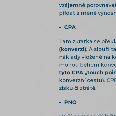
vzájemně porovnávat
přidat a méně výnosné
CPA
Tato zkratka se překl
(konverzi)
. A slouží
náklady vložené na ka
mohou během konverz
tyto CPA „touch poin
konverzní cestu). CPP
zisku či ztrátě.
PNO