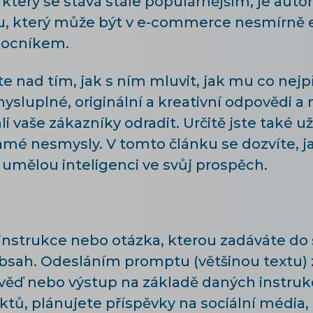
 který se stává stále populárnějším, je aut
iu, který může být v e-commerce nesmírně 
ocníkem.
e nad tím, jak s ním mluvit, jak mu co nejp
ysluplné, originální a kreativní odpovědi a n
vaše zákazníky odradit. Určitě jste také už s
mé nesmysly. V tomto článku se dozvíte, j
umělou inteligenci ve svůj prospěch.
instrukce nebo otázka, kterou zadáváte do
sah. Odesláním promptu (většinou textu) 
ěď nebo výstup na základě daných instrukc
tů, plánujete příspěvky na sociální média, 