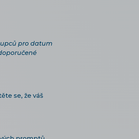
loupců pro datum
a doporučené
ěte se, že váš
ivých promptů.