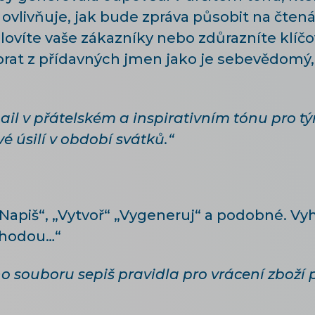
vlivňuje, jak bude zpráva působit na čtenáře
slovíte vaše zákazníky nebo zdůrazníte klíč
brat z přídavných jmen jako je sebevědomý, 
ail v přátelském a inspirativním tónu pro 
vé úsilí v období svátků.“
„Napiš“, „Vytvoř“ „Vygeneruj“ a podobné. Vy
áhodou…“
o souboru sepiš pravidla pro vrácení zboží 