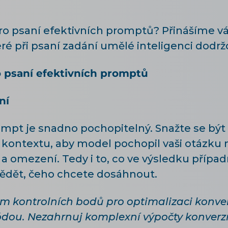
 pro psaní efektivních promptů? Přinášíme 
ré při psaní zadání umělé inteligenci dodrž
o psaní efektivních promptů
ní
rompt je snadno pochopitelný. Snažte se být 
kontextu, aby model pochopil vaši otázku 
a omezení. Tedy i to, co ve výsledku přípa
 vědět, čeho chcete dosáhnout.
am kontrolních bodů pro optimalizaci konve
dou. Nezahrnuj komplexní výpočty konverz