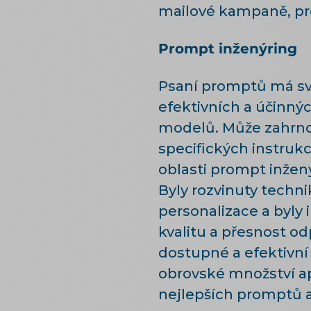
mailové kampaně, prom
Prompt inženýring
Psaní promptů má své
efektivních a účinný
modelů. Může zahrno
specifických instrukc
oblasti prompt inže
Byly rozvinuty techn
personalizace a byly
kvalitu a přesnost od
dostupné a efektivní a
obrovské množství ap
nejlepších promptů 