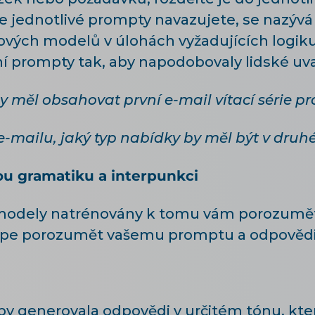
e jednotlivé prompty navazujete, se nazývá
ových modelů v úlohách vyžadujících logiku
ní prompty tak, aby napodobovaly lidské uv
y měl obsahovat první e-mail vítací série pr
e-mailu, jaký typ nabídky by měl být v dru
ou gramatiku a interpunkci
 modely natrénovány k tomu vám porozumět,
pe porozumět vašemu promptu a odpovědi 
by generovala odpovědi v určitém tónu, kte