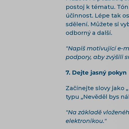
postoj k tématu. Tón o
účinnost. Lépe tak o
sdělení. Můžete si vy
odborný a další.
"Napiš motivující e-m
podpory, aby zvýšili s
7. Dejte jasný pokyn
Začínejte slovy jako 
typu „Nevěděl bys n
"Na základě vloženéh
elektronikou."