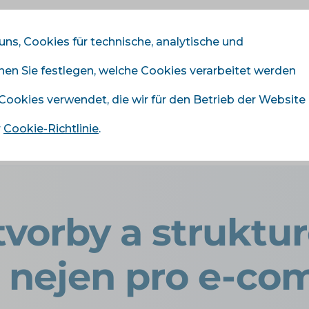
 uns, Cookies für technische, analytische und
nnen Sie festlegen, welche Cookies verarbeitet werden
odule
Dienstleistungen
Preisliste
Referenze
 Cookies verwendet, die wir für den Betrieb der Website
r
Cookie-Richtlinie
.
›
Základy tvorby a strukturování promptů nejen pro e-comme
tvorby a struktu
 nejen pro e-c