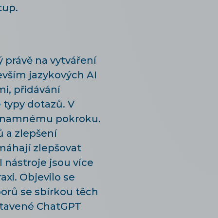
tup.
 právě na vytváření
evším jazykových AI
i, přidávání
 typy dotazů. V
významnému pokroku.
 a zlepšení
máhají zlepšovat
 nástroje jsou více
axi. Objevilo se
orů se sbírkou těch
stavené ChatGPT