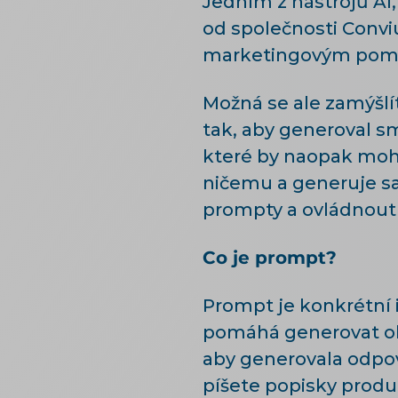
Jedním z nástrojů AI,
od společnosti Conv
marketingovým pom
Možná se ale zamýšlít
tak, aby generoval sm
které by naopak mohli 
ničemu a generuje sa
prompty a ovládnout 
Co je prompt?
Prompt je konkrétní 
pomáhá generovat ob
aby generovala odpov
píšete popisky produk