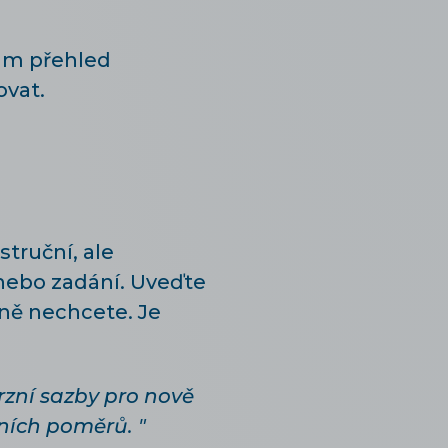
vám přehled
ovat.
struční, ale
nebo zadání. Uveďte
dně nechcete. Je
rzní sazby pro nově
ních poměrů. "