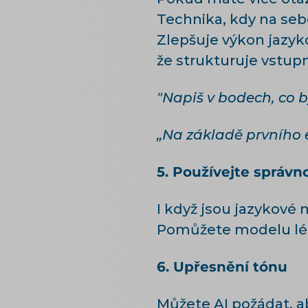
Technika, kdy na seb
Zlepšuje výkon jazyk
že strukturuje vstup
"Napiš v bodech, co b
„Na základě prvního 
5. Používejte správn
I když jsou jazykové
Pomůžete modelu lé
6. Upřesnění tónu
Můžete AI požádat, a