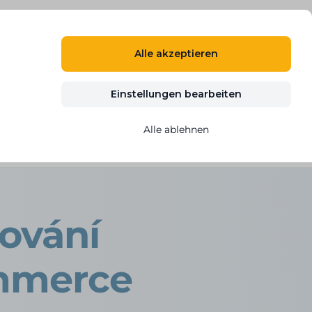
DE
ANMELDEN
REGISTRIEREN
Alle akzeptieren
n
Blog
Kontakt
KOSTENLOS TESTEN
Einstellungen bearbeiten
Alle ablehnen
rce
rování
ommerce