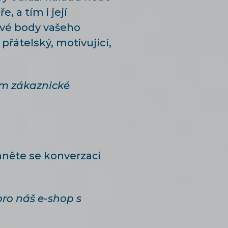
, a tím i její
ové body vašeho
přátelský, motivující,
tým zákaznické
hněte se konverzaci
pro náš e-shop s