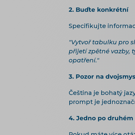
2. Buďte konkrétní
Specifikujte informa
"Vytvoř tabulku pro 
přijetí zpětné vazby
opatření."
3. Pozor na dvojsmy
Čeština je bohatý jaz
prompt je jednoznač
4. Jedno po druhém
Pokud máte více otáz