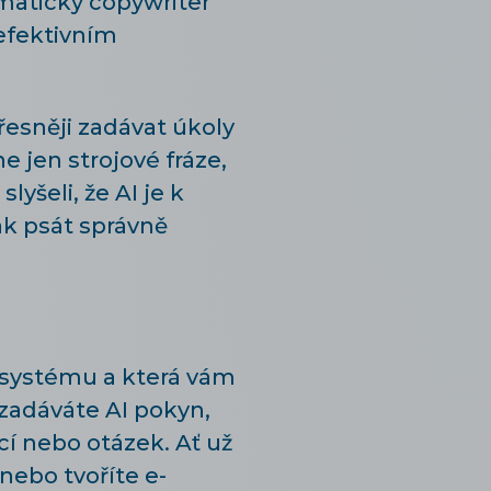
omatický copywriter
efektivním
řesněji zadávat úkoly
e jen strojové fráze,
lyšeli, že AI je k
ak psát správně
 systému a která vám
zadáváte AI pokyn,
í nebo otázek. Ať už
nebo tvoříte e-