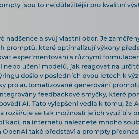
pty jsou to nejdůležitější pro kvalitní výs
 nadšence a svůj vlastní obor. Je zaměřený
ch promptů, které optimalizují výkony před
vat experimentování s různými formulacem
í nebo učení modelů, jak reagovat na určité
nýringu došlo v posledních dvou letech k 
iky pro automatizované generování promptů
 integrovány feedbackové smyčky, které po
povědí AI. Tato vylepšení vedla k tomu, že AI
 rozšiřuje se tak možnosti jejich využití v pr
likací, na internetu naleznete mnoho soub
a OpenAI také představila prompty předna