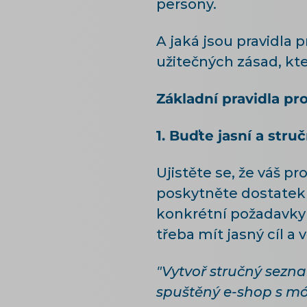
persony.
A jaká jsou pravidla
užitečných zásad, kte
Základní pravidla pr
1. Buďte jasní a struč
Ujistěte se, že váš p
poskytněte dostatek 
konkrétní požadavky 
třeba mít jasný cíl a
"Vytvoř stručný sezn
spuštěný e-shop s mó