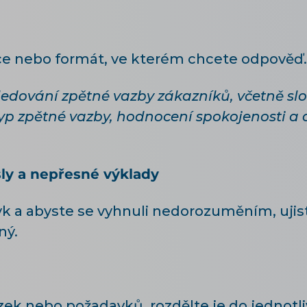
ce nebo formát, ve kterém chcete odpověď.
sledování zpětné vazby zákazníků, včetně s
, typ zpětné vazby, hodnocení spokojenosti 
sly a nepřesné výklady
yk a abyste se vyhnuli nedorozuměním, ujist
ný.
ek nebo požadavků, rozdělte je do jednotl