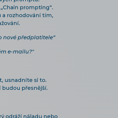
 „Chain prompting“.
 a rozhodování tím,
ažování.
o nové předplatitele“
hém e-mailu?"
 usnadníte si to.
budou přesnější.
rý odráží náladu nebo