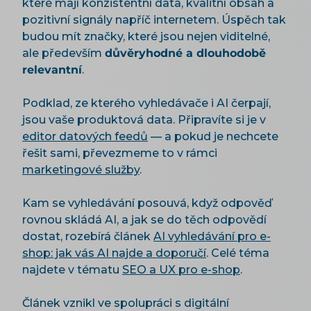
které mají konzistentní data, kvalitní obsah a
pozitivní signály napříč internetem. Úspěch tak
budou mít značky, které jsou nejen viditelné,
ale především
důvěryhodné a dlouhodobě
relevantní
.
Podklad, ze kterého vyhledávače i AI čerpají,
jsou vaše produktová data. Připravíte si je v
editor datových feedů
— a pokud je nechcete
řešit sami, převezmeme to v rámci
marketingové služby
.
Kam se vyhledávání posouvá, když odpověď
rovnou skládá AI, a jak se do těch odpovědí
dostat, rozebírá článek
AI vyhledávání pro e-
shop: jak vás AI najde a doporučí
. Celé téma
najdete v tématu
SEO a UX pro e-shop
.
Článek vznikl ve spolupráci s digitální