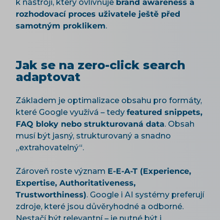
k nástroji, který ovlivňuje
brand awareness a
rozhodovací proces uživatele ještě před
samotným proklikem
.
Jak se na zero-click search
adaptovat
Základem je optimalizace obsahu pro formáty,
které Google využívá – tedy
featured snippets,
FAQ bloky nebo strukturovaná data
. Obsah
musí být jasný, strukturovaný a snadno
„extrahovatelný“.
Zároveň roste význam
E-E-A-T (Experience,
Expertise, Authoritativeness,
Trustworthiness)
. Google i AI systémy preferují
zdroje, které jsou důvěryhodné a odborné.
Nestačí být relevantní – je nutné být i