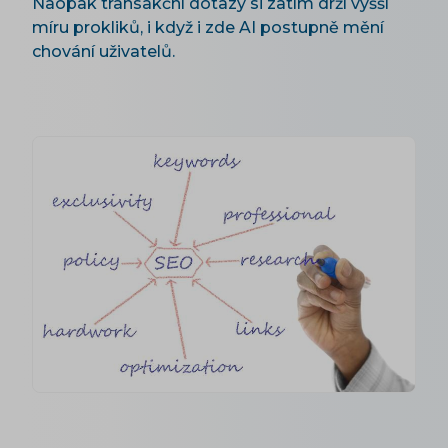
Naopak transakční dotazy si zatím drží vyšší
míru prokliků, i když i zde AI postupně mění
chování uživatelů.