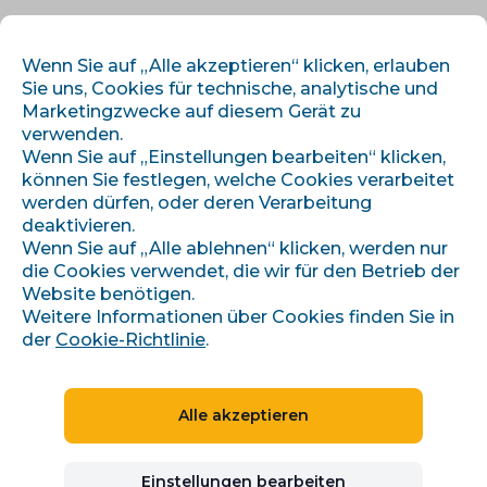
DE
ANMELDEN
REGISTRIEREN
Wenn Sie auf „Alle akzeptieren“ klicken, erlauben
Sie uns, Cookies für technische, analytische und
Marketingzwecke auf diesem Gerät zu
verwenden.
Wenn Sie auf „Einstellungen bearbeiten“ klicken,
können Sie festlegen, welche Cookies verarbeitet
werden dürfen, oder deren Verarbeitung
deaktivieren.
›
›
Úvod
Artikel und Informationen
Wenn Sie auf „Alle ablehnen“ klicken, werden nur
Zero-click search: proč lidé neklikají a co s tím
die Cookies verwendet, die wir für den Betrieb der
Website benötigen.
Weitere Informationen über Cookies finden Sie in
der
Cookie-Richtlinie
.
Zero-click search: proč
lidé neklikají a co s tím
Alle akzeptieren
E-COMMERCE-TIPPS
Einstellungen bearbeiten