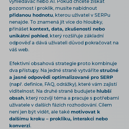
vyhledávač nebo AI. Pokud chcete získat
pozornost i proklik, musíte nabídnout
přidanou hodnotu
, kterou uživatel v SERPu
nenajde. To znamená jít více do hloubky,
přinášet
kontext, data, zkušenosti nebo
unikátní pohled
, který rozšiřuje základní
odpověď a dává uživateli důvod pokračovat na
váš web.
Efektivní obsahová strategie proto kombinuje
dva přístupy. Na jedné straně vytváříte
stručné
a jasné odpovědi optimalizované pro SERP
(např. definice, FAQ, odrážky), které vám zajistí
viditelnost. Na druhé straně budujete
hlubší
obsah
, který rozvíjí téma a pracuje s potřebami
uživatele v dalších fázích rozhodování. Cílem
není jen být vidět, ale také
motivovat k
dalšímu kroku – prokliku, interakci nebo
konverzi
.