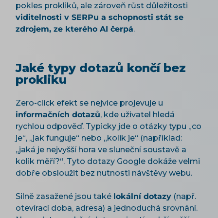
pokles prokliků, ale zároveň růst důležitosti
viditelnosti v SERPu a schopnosti stát se
zdrojem, ze kterého AI čerpá
.
Jaké typy dotazů končí bez
prokliku
Zero-click efekt se nejvíce projevuje u
informačních dotazů
, kde uživatel hledá
rychlou odpověď. Typicky jde o otázky typu „co
je“, „jak funguje“ nebo „kolik je“ (například:
„jaká je nejvyšší hora ve sluneční soustavě a
kolik měří?“. Tyto dotazy Google dokáže velmi
dobře obsloužit bez nutnosti návštěvy webu.
Silně zasažené jsou také
lokální dotazy
(např.
otevírací doba, adresa) a jednoduchá srovnání.