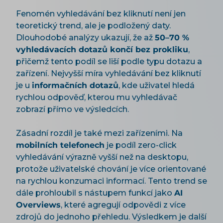
Fenomén vyhledávání bez kliknutí není jen
teoretický trend, ale je podložený daty.
Dlouhodobé analýzy ukazují, že až
50–70 %
vyhledávacích dotazů končí bez prokliku
,
přičemž tento podíl se liší podle typu dotazu a
zařízení. Nejvyšší míra vyhledávání bez kliknutí
je u
informačních dotazů
, kde uživatel hledá
rychlou odpověď, kterou mu vyhledávač
zobrazí přímo ve výsledcích.
Zásadní rozdíl je také mezi zařízeními. Na
mobilních telefonech
je podíl zero-click
vyhledávání výrazně vyšší než na desktopu,
protože uživatelské chování je více orientované
na rychlou konzumaci informací. Tento trend se
dále prohloubil s nástupem funkcí jako
AI
Overviews
, které agregují odpovědi z více
zdrojů do jednoho přehledu. Výsledkem je další