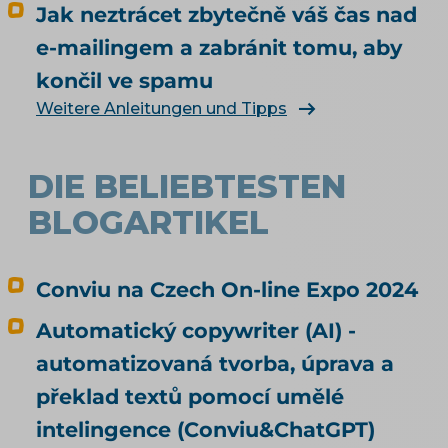
Jak neztrácet zbytečně váš čas nad
jiného, než měl? Jak vás má umělá inteligence
vůbec najít a doporučit, řeší téma SEO a UX pro
e-mailingem a zabránit tomu, aby
e-shop. Čím konkrétně naplnit produktová
končil ve spamu
data, rozebírá téma produktové feedy a
Weitere Anleitungen und Tipps
napojení e-shopu.
DIE BELIEBTESTEN
BLOGARTIKEL
Conviu na Czech On-line Expo 2024
Automatický copywriter (AI) -
automatizovaná tvorba, úprava a
překlad textů pomocí umělé
intelingence (Conviu&ChatGPT)