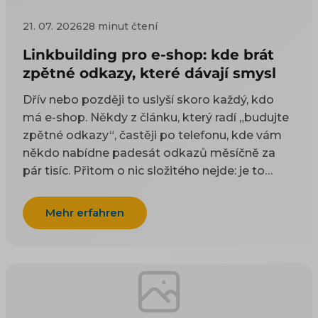
21. 07. 2026
28 minut čtení
Linkbuilding pro e-shop: kde brát
zpětné odkazy, které dávají smysl
Dřív nebo později to uslyší skoro každý, kdo
má e-shop. Někdy z článku, který radí „budujte
zpětné odkazy“, častěji po telefonu, kde vám
někdo nabídne padesát odkazů měsíčně za
pár tisíc. Přitom o nic složitého nejde: je to
odkaz z cizí stránky na vaši. Google takové
odkazy odjakživa bere jako doporučení — čím
Mehr erfahren
víc důvěryhodných webů na vás ukazuje, tím
spíš vám uvěří i on. Práci na tom, aby jich
přibývalo, se říká linkbuilding. Potíž je, že když
si to začnete zjišťovat, najdete dva druhy rad a
ani jeden vám nepomůže. Návody psané pro
blogery poradí, ať napíšete skvělý článek, na