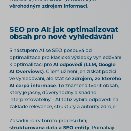
věrohodným zdrojem informací
.
SEO pro AI: jak optimalizovat
obsah pro nové vyhledávání
S nástupem AI se SEO posouvá od
optimalizace pro klasické výsledky vyhledávání
k optimalizaci pro
AI odpovědi (LLM, Google
AI Overviews)
. Cílem už není jen získat pozici
ve vyhledávání, ale stát se
zdrojem, ze kterého
AI čerpá informace
. To znamená tvořit obsah,
který je jasný, důvěryhodný a snadno
interpretovatelný – AI totiž vybírá odpovědi na
základě relevance, struktury a autority zdroje.
Zásadní roli v tomto procesu hrají
strukturovaná data a SEO entity
. Pomáhají