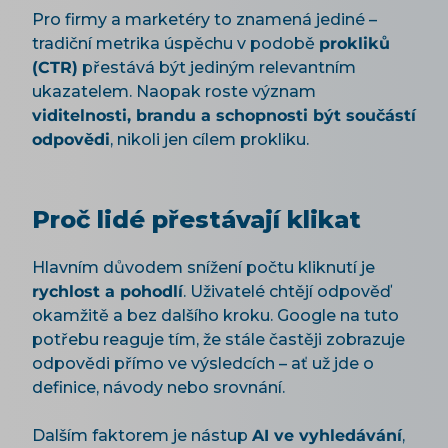
Pro firmy a marketéry to znamená jediné –
tradiční metrika úspěchu v podobě
prokliků
(CTR)
přestává být jediným relevantním
ukazatelem. Naopak roste význam
viditelnosti, brandu a schopnosti být součástí
odpovědi
, nikoli jen cílem prokliku.
Proč lidé přestávají klikat
Hlavním důvodem snížení počtu kliknutí je
rychlost a pohodlí
. Uživatelé chtějí odpověď
okamžitě a bez dalšího kroku. Google na tuto
potřebu reaguje tím, že stále častěji zobrazuje
odpovědi přímo ve výsledcích – ať už jde o
definice, návody nebo srovnání.
Dalším faktorem je nástup
AI ve vyhledávání
,