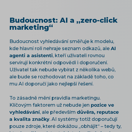
Budoucnost: AI a „zero-click
marketing“
Budoucnost vyhledávání směřuje k modelu,
kde hlavní roli nehraje seznam odkazů, ale
AI
agenti a asistenti
, kteří uživateli rovnou
servírují konkrétní odpovědi i doporučení.
Uživatel tak nebude vybírat z několika webů,
ale bude se rozhodovat na základě toho, co
mu AI doporučí jako nejlepší řešení.
To zásadně mění pravidla marketingu.
Klíčovým faktorem už nebude jen
pozice ve
vyhledávání
, ale především
důvěra, reputace
a kvalita značky
. AI systémy totiž doporučují
pouze zdroje, které dokážou „obhájit“ – tedy ty,