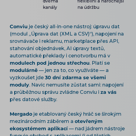
dvěma
flexibilní a náročnější
kanály
na údržbu
Conviu
je český all-in-one nástroj: úpravu dat
(modul „Úprava dat (XML a CSV)“), napojení na
srovnávače i reklamu, marketplace přes API,
stahování objednávek, AI úpravy textů,
automatické překlady i cenotvorbu má v
modulech pod jednou střechou
. Platí se
modulárně
— jen za to, co využíváte — a
vyzkoušet jde
30 dní zdarma se všemi
moduly
. Navíc nemusíte zůstat sami: napojení
a průběžnou správu zvládne Conviu i
za vás
přes datové služby.
Mergado
je etablovaný český hráč se širokým
mezinárodním záběrem a
otevřeným
ekosystémem aplikací
— nad jádrem nástroje
funguje obchod s aplikacemi (i od třetích