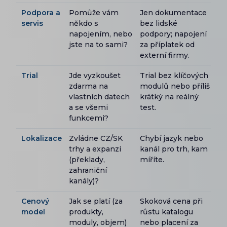
Podpora a
Pomůže vám
Jen dokumentace
servis
někdo s
bez lidské
napojením, nebo
podpory; napojení
jste na to sami?
za příplatek od
externí firmy.
Trial
Jde vyzkoušet
Trial bez klíčových
zdarma na
modulů nebo příliš
vlastních datech
krátký na reálný
a se všemi
test.
funkcemi?
Lokalizace
Zvládne CZ/SK
Chybí jazyk nebo
trhy a expanzi
kanál pro trh, kam
(překlady,
míříte.
zahraniční
kanály)?
Cenový
Jak se platí (za
Skoková cena při
model
produkty,
růstu katalogu
moduly, objem)
nebo placení za