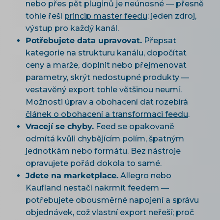
nebo přes pět pluginů je neúnosné — přesně
tohle řeší
princip master feedu
: jeden zdroj,
výstup pro každý kanál.
Potřebujete data upravovat.
Přepsat
kategorie na strukturu kanálu, dopočítat
ceny a marže, doplnit nebo přejmenovat
parametry, skrýt nedostupné produkty —
vestavěný export tohle většinou neumí.
Možnosti úprav a obohacení dat rozebírá
článek o obohacení a transformaci feedu
.
Vracejí se chyby.
Feed se opakovaně
odmítá kvůli chybějícím polím, špatným
jednotkám nebo formátu. Bez nástroje
opravujete pořád dokola to samé.
Jdete na marketplace.
Allegro nebo
Kaufland nestačí nakrmit feedem —
potřebujete obousměrné napojení a správu
objednávek, což vlastní export neřeší; proč