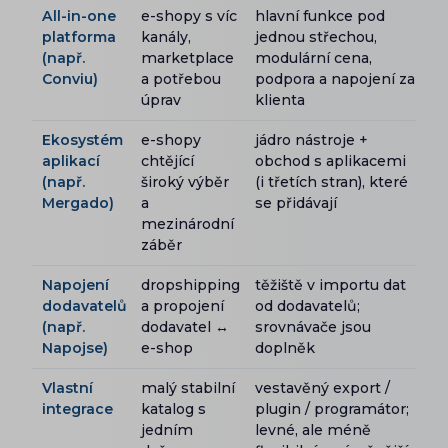
All-in-one
e-shopy s víc
hlavní funkce pod
platforma
kanály,
jednou střechou,
(např.
marketplace
modulární cena,
Conviu)
a potřebou
podpora a napojení za
úprav
klienta
Ekosystém
e-shopy
jádro nástroje +
aplikací
chtějící
obchod s aplikacemi
(např.
široký výběr
(i třetích stran), které
Mergado)
a
se přidávají
mezinárodní
záběr
Napojení
dropshipping
těžiště v importu dat
dodavatelů
a propojení
od dodavatelů;
(např.
dodavatel ↔
srovnávače jsou
Napojse)
e-shop
doplněk
Vlastní
malý stabilní
vestavěný export /
integrace
katalog s
plugin / programátor;
jedním
levné, ale méně