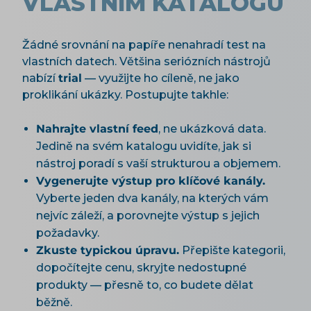
VLASTNÍM KATALOGU
Žádné srovnání na papíře nenahradí test na
vlastních datech. Většina seriózních nástrojů
nabízí
trial
— využijte ho cíleně, ne jako
proklikání ukázky. Postupujte takhle:
Nahrajte vlastní feed
, ne ukázková data.
Jedině na svém katalogu uvidíte, jak si
nástroj poradí s vaší strukturou a objemem.
Vygenerujte výstup pro klíčové kanály.
Vyberte jeden dva kanály, na kterých vám
nejvíc záleží, a porovnejte výstup s jejich
požadavky.
Zkuste typickou úpravu.
Přepište kategorii,
dopočítejte cenu, skryjte nedostupné
produkty — přesně to, co budete dělat
běžně.