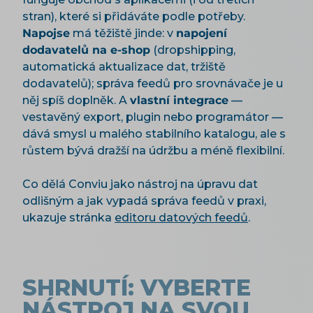
stran), které si přidáváte podle potřeby.
Napojse
má těžiště jinde: v
napojení
dodavatelů na e-shop
(dropshipping,
automatická aktualizace dat, tržiště
dodavatelů); správa feedů pro srovnávače je u
něj spíš doplněk. A
vlastní integrace
—
vestavěný export, plugin nebo programátor —
dává smysl u malého stabilního katalogu, ale s
růstem bývá dražší na údržbu a méně flexibilní.
Co dělá Conviu jako nástroj na úpravu dat
odlišným a jak vypadá správa feedů v praxi,
ukazuje stránka
editoru datových feedů
.
SHRNUTÍ: VYBERTE
NÁSTROJ NA SVOU