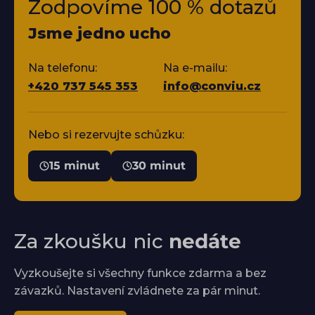
Zodpovíme 100 % dotazů
Jsme jedno ucho
Na telefonu:
Na e-mailu:
+420 737 545 353
info@conviu.cz
Nebo si rezervujte schůzku:
15 minut
30 minut
Za zkoušku nic
nedáte
Vyzkoušejte si všechny funkce zdarma a bez
závazků. Nastavení zvládnete za pár minut.