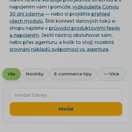
napojením vám i pomůže,
vyzkoušejte Conviu
30 dní zdarma
— nebo si projděte
přehled
všech modulů
. Širší kontext datových toků e-
shopu najdete v
průvodci produktovými feedy
a napojením
. Jestli nástroj obsluhovat sám,
nebo přes agenturu, a kolik to stojí, rozebírá
srovnání nákladů svépomocí vs. agentura
.
Více
Vše
Novinky
E-commerce tipy
Hledat
články...
Hledat