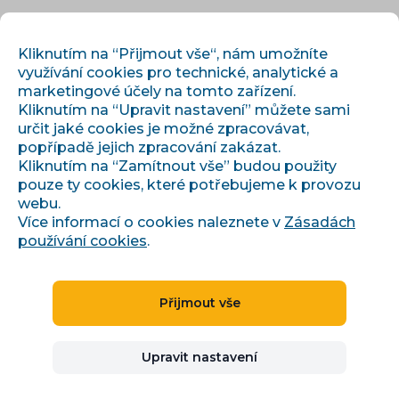
CS
PŘIHLÁSIT
REGISTROVAT
Kliknutím na “Přijmout vše“, nám umožníte
využívání cookies pro technické, analytické a
marketingové účely na tomto zařízení.
Kliknutím na “Upravit nastavení” můžete sami
určit jaké cookies je možné zpracovávat,
popřípadě jejich zpracování zakázat.
Kliknutím na “Zamítnout vše” budou použity
pouze ty cookies, které potřebujeme k provozu
›
›
Úvod
Články a informace
webu.
Jak vybrat nástroj pro správu produktových feedů
Více informací o cookies naleznete v
Zásadách
používání cookies
.
Jak vybrat nástroj pro
Přijmout vše
správu produktových
Upravit nastavení
feedů