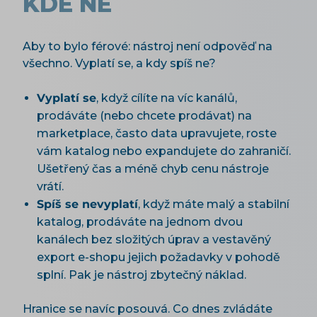
KDE NE
Aby to bylo férové: nástroj není odpověď na
všechno. Vyplatí se, a kdy spíš ne?
Vyplatí se
, když cílíte na víc kanálů,
prodáváte (nebo chcete prodávat) na
marketplace, často data upravujete, roste
vám katalog nebo expandujete do zahraničí.
Ušetřený čas a méně chyb cenu nástroje
vrátí.
Spíš se nevyplatí
, když máte malý a stabilní
katalog, prodáváte na jednom dvou
kanálech bez složitých úprav a vestavěný
export e-shopu jejich požadavky v pohodě
splní. Pak je nástroj zbytečný náklad.
Hranice se navíc posouvá. Co dnes zvládáte