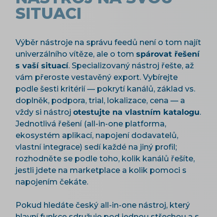
SITUACI
Výběr nástroje na správu feedů není o tom najít
univerzálního vítěze, ale o tom
spárovat řešení
s vaší situací
. Specializovaný nástroj řešte, až
vám přeroste vestavěný export. Vybírejte
podle šesti kritérií — pokrytí kanálů, základ vs.
doplněk, podpora, trial, lokalizace, cena — a
vždy si nástroj
otestujte na vlastním katalogu
.
Jednotlivá řešení (all-in-one platforma,
ekosystém aplikací, napojení dodavatelů,
vlastní integrace) sedí každé na jiný profil;
rozhodněte se podle toho, kolik kanálů řešíte,
jestli jdete na marketplace a kolik pomoci s
napojením čekáte.
Pokud hledáte český all-in-one nástroj, který
hlavní funkce sdružuje pod jednou střechou a s