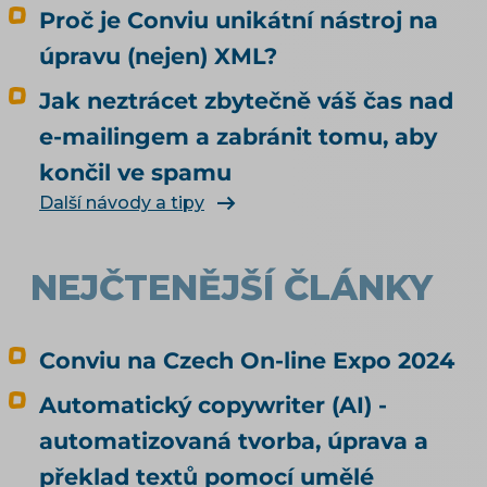
doporučování. Odpovídá na tři otázky: Může u
Proč je Conviu unikátní nástroj na
mě agent nakoupit už dnes, i když jsem to
úpravu (nejen) XML?
nikde nepovolil? Co bych musel udělat, aby u
mě mohl nakupovat oficiálně, a vyplatí se to?
Jak neztrácet zbytečně váš čas nad
Kdo zaplatí škodu, když agent koupí něco
e-mailingem a zabránit tomu, aby
jiného, než měl? Jak vás má umělá inteligence
končil ve spamu
vůbec najít a doporučit, řeší téma SEO a UX pro
e-shop. Čím konkrétně naplnit produktová
Další návody a tipy
data, rozebírá téma produktové feedy a
napojení e-shopu.
NEJČTENĚJŠÍ ČLÁNKY
Conviu na Czech On-line Expo 2024
Automatický copywriter (AI) -
automatizovaná tvorba, úprava a
překlad textů pomocí umělé