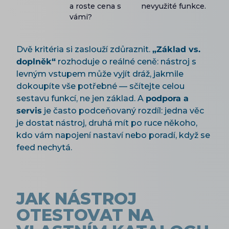
a roste cena s
nevyužité funkce.
vámi?
Dvě kritéria si zaslouží zdůraznit.
„Základ vs.
doplněk“
rozhoduje o reálné ceně: nástroj s
levným vstupem může vyjít dráž, jakmile
dokoupíte vše potřebné — sčítejte celou
sestavu funkcí, ne jen základ. A
podpora a
servis
je často podceňovaný rozdíl: jedna věc
je dostat nástroj, druhá mít po ruce někoho,
kdo vám napojení nastaví nebo poradí, když se
feed nechytá.
JAK NÁSTROJ
OTESTOVAT NA