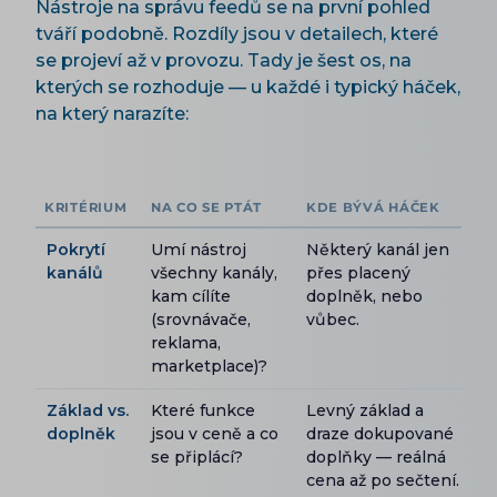
Nástroje na správu feedů se na první pohled
tváří podobně. Rozdíly jsou v detailech, které
se projeví až v provozu. Tady je šest os, na
kterých se rozhoduje — u každé i typický háček,
na který narazíte:
KRITÉRIUM
NA CO SE PTÁT
KDE BÝVÁ HÁČEK
Pokrytí
Umí nástroj
Některý kanál jen
kanálů
všechny kanály,
přes placený
kam cílíte
doplněk, nebo
(srovnávače,
vůbec.
reklama,
marketplace)?
Základ vs.
Které funkce
Levný základ a
doplněk
jsou v ceně a co
draze dokupované
se připlácí?
doplňky — reálná
cena až po sečtení.