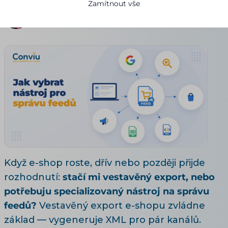
Zamítnout vše
Pavla Urbanová
17.07.2026
8 minut čtení
Když e-shop roste, dřív nebo později přijde
rozhodnutí:
stačí mi vestavěný export, nebo
potřebuju specializovaný nástroj na správu
feedů?
Vestavěný export e-shopu zvládne
základ — vygeneruje XML pro pár kanálů.