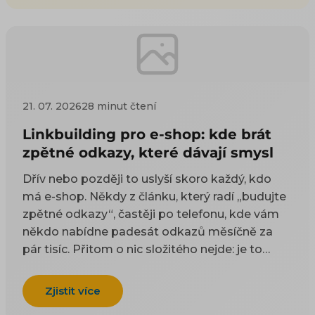
21. 07. 2026
28 minut čtení
Linkbuilding pro e-shop: kde brát
zpětné odkazy, které dávají smysl
Dřív nebo později to uslyší skoro každý, kdo
má e-shop. Někdy z článku, který radí „budujte
zpětné odkazy“, častěji po telefonu, kde vám
někdo nabídne padesát odkazů měsíčně za
pár tisíc. Přitom o nic složitého nejde: je to
odkaz z cizí stránky na vaši. Google takové
odkazy odjakživa bere jako doporučení — čím
Zjistit více
víc důvěryhodných webů na vás ukazuje, tím