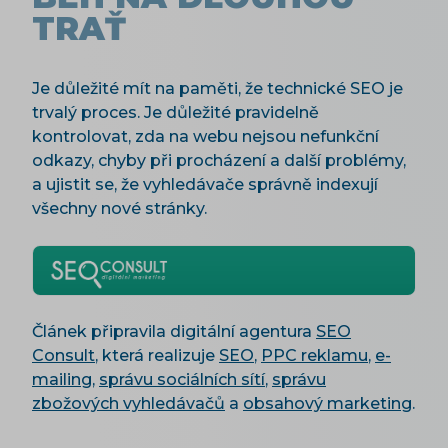
TRAŤ
Je důležité mít na paměti, že technické SEO je
trvalý proces. Je důležité pravidelně
kontrolovat, zda na webu nejsou nefunkční
odkazy, chyby při procházení a další problémy,
a ujistit se, že vyhledávače správně indexují
všechny nové stránky.
Článek připravila digitální agentura
SEO
Consult
, která realizuje
SEO
,
PPC reklamu
,
e-
mailing
,
správu sociálních sítí
,
správu
zbožových vyhledávačů
a
obsahový marketing
.