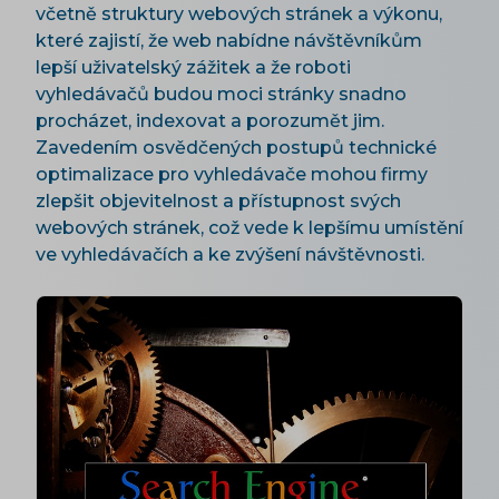
včetně struktury webových stránek a výkonu,
které zajistí, že web nabídne návštěvníkům
lepší uživatelský zážitek a že roboti
vyhledávačů budou moci stránky snadno
procházet, indexovat a porozumět jim.
Zavedením osvědčených postupů technické
optimalizace pro vyhledávače mohou firmy
zlepšit objevitelnost a přístupnost svých
webových stránek, což vede k lepšímu umístění
ve vyhledávačích a ke zvýšení návštěvnosti.