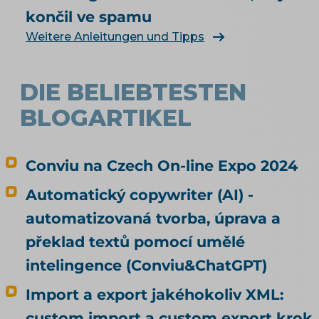
e-shop. Čím konkrétně naplnit produktová
končil ve spamu
data, rozebírá téma produktové feedy a
Weitere Anleitungen und Tipps
napojení e-shopu.
DIE BELIEBTESTEN
BLOGARTIKEL
Conviu na Czech On-line Expo 2024
Automatický copywriter (AI) -
automatizovaná tvorba, úprava a
překlad textů pomocí umělé
intelingence (Conviu&ChatGPT)
Import a export jakéhokoliv XML:
custom import a custom export krok