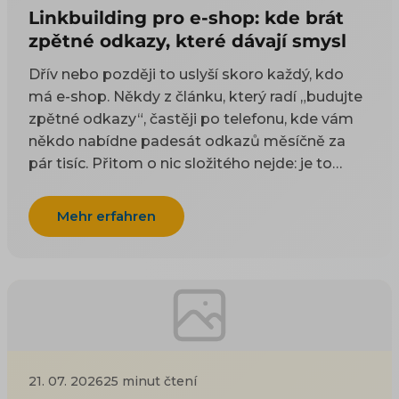
Linkbuilding pro e-shop: kde brát
zpětné odkazy, které dávají smysl
Dřív nebo později to uslyší skoro každý, kdo
má e-shop. Někdy z článku, který radí „budujte
zpětné odkazy“, častěji po telefonu, kde vám
někdo nabídne padesát odkazů měsíčně za
pár tisíc. Přitom o nic složitého nejde: je to
odkaz z cizí stránky na vaši. Google takové
odkazy odjakživa bere jako doporučení — čím
Mehr erfahren
víc důvěryhodných webů na vás ukazuje, tím
spíš vám uvěří i on. Práci na tom, aby jich
přibývalo, se říká linkbuilding. Potíž je, že když
si to začnete zjišťovat, najdete dva druhy rad a
ani jeden vám nepomůže. Návody psané pro
blogery poradí, ať napíšete skvělý článek, na
který budou ostatní odkazovat — jenže vy
21. 07. 2026
25 minut čtení
neprodáváte články, ale kotle nebo dětské