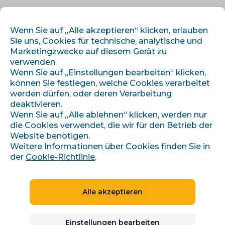
DE
ANMELDEN
REGISTRIEREN
Wenn Sie auf „Alle akzeptieren“ klicken, erlauben
Sie uns, Cookies für technische, analytische und
Marketingzwecke auf diesem Gerät zu
verwenden.
Wenn Sie auf „Einstellungen bearbeiten“ klicken,
können Sie festlegen, welche Cookies verarbeitet
werden dürfen, oder deren Verarbeitung
deaktivieren.
›
›
Úvod
Artikel und Informationen
Wenn Sie auf „Alle ablehnen“ klicken, werden nur
Co je to technické SEO a jak jej využít pro optimalizaci webu
die Cookies verwendet, die wir für den Betrieb der
Website benötigen.
Weitere Informationen über Cookies finden Sie in
der
Cookie-Richtlinie
.
Co je to technické SEO a
jak jej využít pro
Alle akzeptieren
optimalizaci webu
Einstellungen bearbeiten